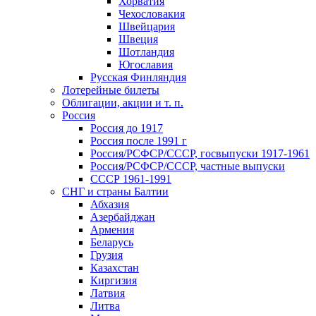
Хорватия
Чехословакия
Швейцария
Швеция
Шотландия
Югославия
Русская Финляндия
Лотерейные билеты
Облигации, акции и т. п.
Россия
Россия до 1917
Россия после 1991 г
Россия/РСФСР/СССР, госвыпуски 1917-1961
Россия/РСФСР/СССР, частные выпуски
СССР 1961-1991
СНГ и страны Балтии
Абхазия
Азербайджан
Армения
Беларусь
Грузия
Казахстан
Киргизия
Латвия
Литва