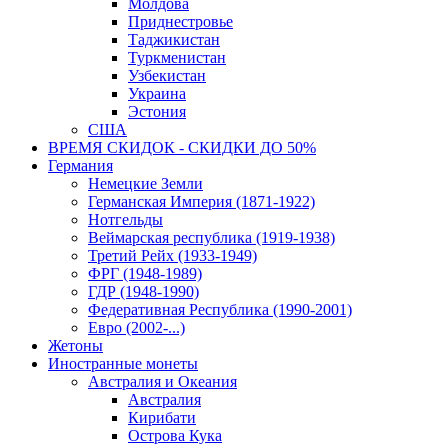
Молдова
Приднестровье
Таджикистан
Туркменистан
Узбекистан
Украина
Эстония
США
ВРЕМЯ СКИДОК - СКИДКИ ДО 50%
Германия
Немецкие Земли
Германская Империя (1871-1922)
Нотгельды
Веймарская республика (1919-1938)
Третий Рейх (1933-1949)
ФРГ (1948-1989)
ГДР (1948-1990)
Федеративная Республика (1990-2001)
Евро (2002-...)
Жетоны
Иностранные монеты
Австралия и Океания
Австралия
Кирибати
Острова Кука