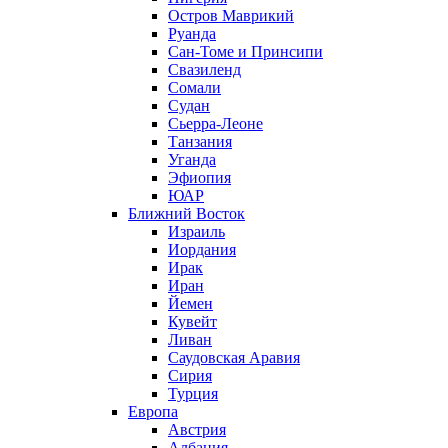
Остров Маврикий
Руанда
Сан-Томе и Принсипи
Свазиленд
Сомали
Судан
Сьерра-Леоне
Танзания
Уганда
Эфиопия
ЮАР
Ближний Восток
Израиль
Иордания
Ирак
Иран
Йемен
Кувейт
Ливан
Саудовская Аравия
Сирия
Турция
Европа
Австрия
Албания