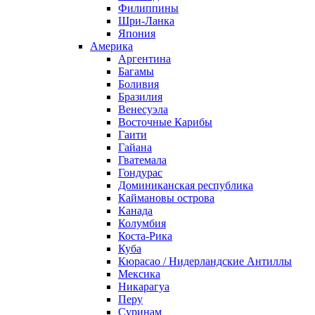
Филиппины
Шри-Ланка
Япония
Америка
Аргентина
Багамы
Боливия
Бразилия
Венесуэла
Восточные Карибы
Гаити
Гайана
Гватемала
Гондурас
Доминиканская республика
Каймановы острова
Канада
Колумбия
Коста-Рика
Куба
Кюрасао / Нидерландские Антиллы
Мексика
Никарагуа
Перу
Суринам