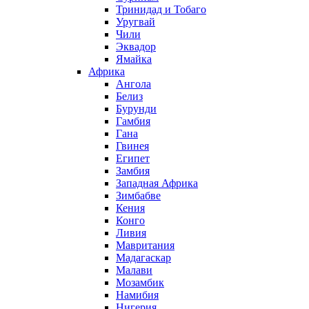
Тринидад и Тобаго
Уругвай
Чили
Эквадор
Ямайка
Африка
Ангола
Белиз
Бурунди
Гамбия
Гана
Гвинея
Египет
Замбия
Западная Африка
Зимбабве
Кения
Конго
Ливия
Мавритания
Мадагаскар
Малави
Мозамбик
Намибия
Нигерия