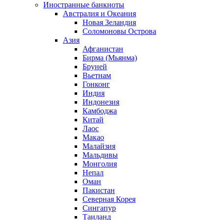
Иностранные банкноты
Австралия и Океания
Новая Зеландия
Соломоновы Острова
Азия
Афганистан
Бирма (Мьянма)
Бруней
Вьетнам
Гонконг
Индия
Индонезия
Камбоджа
Китай
Лаос
Макао
Малайзия
Мальдивы
Монголия
Непал
Оман
Пакистан
Северная Корея
Сингапур
Таиланд