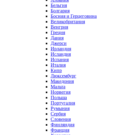
Бельгия
Болгария
Босния и Герцеговина
Великобритания
Венгрия
Греция
Дания
Джерси
Ирландия
Исландия
Испания
Италия
Кипр
Люксембург
Македония
Мальта
Норвегия
Польша
Португалия
Румыния
Сербия
Словения
Финляндия
Франция