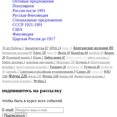
Оптовые предложения
Популярное
Россия после 1991
Русская Финляндия
Специальные предложения
СССР 1921-1991
США
Финляндия
Царская Россия до 1917
Британские колонии 80
Архитектура 87
70 лет Победы 1
БРАК 24
Брак 24
Евро 58
Корабли 44
британские колонии 80
евро 58
Жетон 29
корабли 44
Космос
20
Кроновый размер 5
Крым 5
Набор монет 47
набор монет 47
набор экзотика 1
Нотгельд 70
Набор экзотика 1
немецкая оккупация 3
Подарок 4
Португальские
колонии 1
португальские колонии 1
Разновид 26
разновид 26
Редкости 48
редкости
Спорт 30
ФАО
48
свадьба 1
Советская и российская мультипликация 9
спорт 30
Фауна 226
168
Флора 144
фауна 226
флора 144
Французские колонии 1
французские колонии 1
Футбол 2
подпишитесь на рассылку
чтобы быть в курсе всех событий
E-mail:
Подписаться