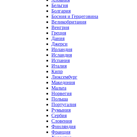
Бельгия
Болгария
Босния и Герцеговина
Великобритания
Венгрия
Греция
Дания
Джерси
Ирландия
Исландия
Испания
Италия
Кипр
Люксембург
Македония
Мальта
Норвегия
Польша
Португалия
Румыния
Сербия
Словения
Финляндия
Франция