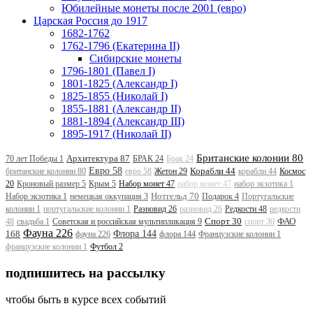
Юбилейные монеты после 2001 (евро)
Царская Россия до 1917
1682-1762
1762-1796 (Екатерина II)
Сибирские монеты
1796-1801 (Павел I)
1801-1825 (Александр I)
1825-1855 (Николай I)
1855-1881 (Александр II)
1881-1894 (Александр III)
1895-1917 (Николай II)
Британские колонии 80
Архитектура 87
70 лет Победы 1
БРАК 24
Брак 24
Евро 58
Корабли 44
британские колонии 80
евро 58
Жетон 29
корабли 44
Космос
20
Кроновый размер 5
Крым 5
Набор монет 47
набор монет 47
набор экзотика 1
Нотгельд 70
Набор экзотика 1
немецкая оккупация 3
Подарок 4
Португальские
колонии 1
португальские колонии 1
Разновид 26
разновид 26
Редкости 48
редкости
Спорт 30
ФАО
48
свадьба 1
Советская и российская мультипликация 9
спорт 30
Фауна 226
168
Флора 144
фауна 226
флора 144
Французские колонии 1
французские колонии 1
Футбол 2
подпишитесь на рассылку
чтобы быть в курсе всех событий