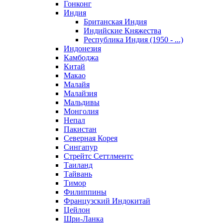
Гонконг
Индия
Британская Индия
Индийские Княжества
Республика Индия (1950 - ...)
Индонезия
Камбоджа
Китай
Макао
Малайя
Малайзия
Мальдивы
Монголия
Непал
Пакистан
Северная Корея
Сингапур
Стрейтс Сеттлментс
Таиланд
Тайвань
Тимор
Филиппины
Французский Индокитай
Цейлон
Шри-Ланка