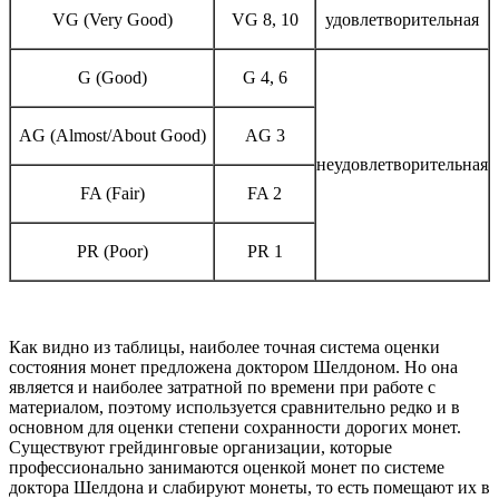
VG (Very Good)
VG 8, 10
удовлетворительная
G (Good)
G 4, 6
AG (Almost/About Good)
AG 3
неудовлетворительная
FA (Fair)
FA 2
PR (Poor)
PR 1
Как видно из таблицы, наиболее точная система оценки
состояния монет предложена доктором Шелдоном. Но она
является и наиболее затратной по времени при работе с
материалом, поэтому используется сравнительно редко и в
основном для оценки степени сохранности дорогих монет.
Существуют грейдинговые организации, которые
профессионально занимаются оценкой монет по системе
доктора Шелдона и слабируют монеты, то есть помещают их в