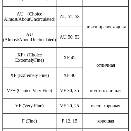
AU+ (Choice
AU 55, 58
Almost/AboutUncirculated)
почти превосходная
AU
AU 50, 53
(Almost/AboutUncirculated)
XF+ (Choice
XF 45
ExtremelyFine)
отличная
XF (Extremely Fine)
XF 40
VF+ (Choice Very Fine)
VF 30, 35
почти отличная
VF (Very Fine)
VF 20, 25
очень хорошая
F (Fine)
F 12, 15
хорошая