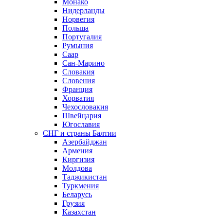
Монако
Нидерланды
Норвегия
Польша
Португалия
Румыния
Саар
Сан-Марино
Словакия
Словения
Франция
Хорватия
Чехословакия
Швейцария
Югославия
СНГ и страны Балтии
Азербайджан
Армения
Киргизия
Молдова
Таджикистан
Туркмения
Беларусь
Грузия
Казахстан