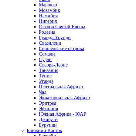
Марокко
Мозамбик
Намибия
Нигерия
Остров Святой Елены
Родезия
Руанда-Урунди
Свазиленд
Сейшельские острова
Сомали
Судан
Сьерра-Леоне
Танзания
Тунис
Уганда
Центральная Африка
Чад
Экваториальная Африка
Эритрея
Эфиопия
Южная Африка - ЮАР
Джибути
Бурунди
Ближний Восток
Бахрейн