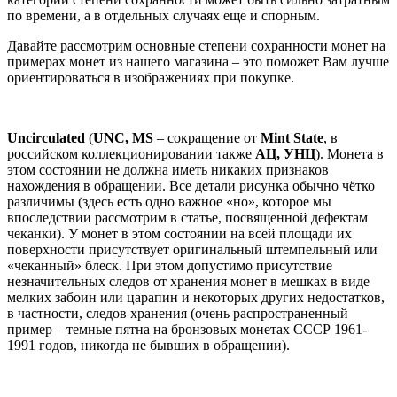
по времени, а в отдельных случаях еще и спорным.
Давайте рассмотрим основные степени сохранности монет на
примерах монет из нашего магазина – это поможет Вам лучше
ориентироваться в изображениях при покупке.
Uncirculated
(
UNC, MS
– сокращение от
Mint State
, в
российском коллекционировании также
АЦ, УНЦ
). Монета в
этом состоянии не должна иметь никаких признаков
нахождения в обращении. Все детали рисунка обычно чётко
различимы (здесь есть одно важное «но», которое мы
впоследствии рассмотрим в статье, посвященной дефектам
чеканки). У монет в этом состоянии на всей площади их
поверхности присутствует оригинальный штемпельный или
«чеканный» блеск. При этом допустимо присутствие
незначительных следов от хранения монет в мешках в виде
мелких забоин или царапин и некоторых других недостатков,
в частности, следов хранения (очень распространенный
пример – темные пятна на бронзовых монетах СССР 1961-
1991 годов, никогда не бывших в обращении).