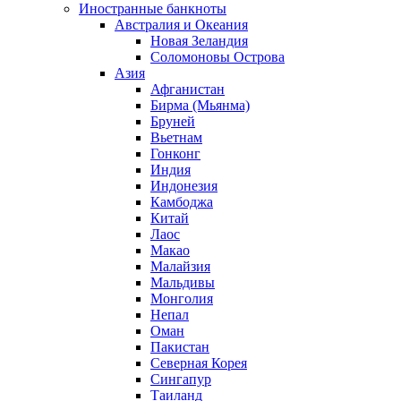
Иностранные банкноты
Австралия и Океания
Новая Зеландия
Соломоновы Острова
Азия
Афганистан
Бирма (Мьянма)
Бруней
Вьетнам
Гонконг
Индия
Индонезия
Камбоджа
Китай
Лаос
Макао
Малайзия
Мальдивы
Монголия
Непал
Оман
Пакистан
Северная Корея
Сингапур
Таиланд