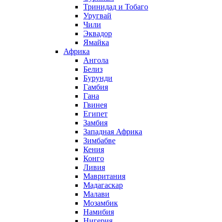
Тринидад и Тобаго
Уругвай
Чили
Эквадор
Ямайка
Африка
Ангола
Белиз
Бурунди
Гамбия
Гана
Гвинея
Египет
Замбия
Западная Африка
Зимбабве
Кения
Конго
Ливия
Мавритания
Мадагаскар
Малави
Мозамбик
Намибия
Нигерия