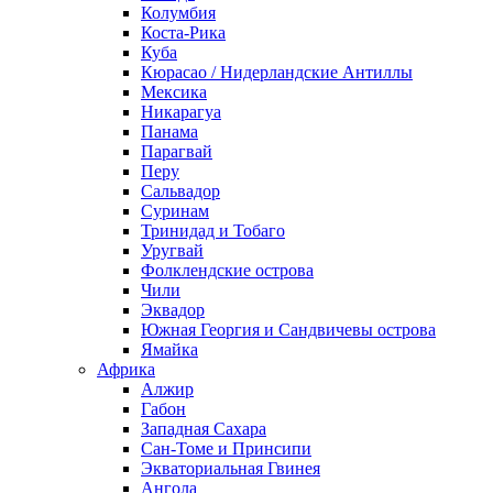
Колумбия
Коста-Рика
Куба
Кюрасао / Нидерландские Антиллы
Мексика
Никарагуа
Панама
Парагвай
Перу
Сальвадор
Суринам
Тринидад и Тобаго
Уругвай
Фолклендские острова
Чили
Эквадор
Южная Георгия и Сандвичевы острова
Ямайка
Африка
Алжир
Габон
Западная Сахара
Сан-Томе и Принсипи
Экваториальная Гвинея
Ангола