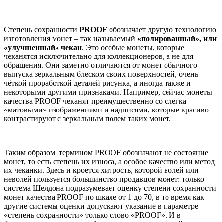
Степень сохранности
PROOF
обозначает другую технологию
изготовления монет – так называемый
«полированный», или
«улучшенный» чекан
. Это особые монеты, которые
чеканятся исключительно для коллекционеров, а не для
обращения. Они заметно отличаются от монет обычного
выпуска зеркальным блеском своих поверхностей, очень
чёткой проработкой деталей рисунка, а иногда также и
некоторыми другими признаками. Например, сейчас монеты
качества PROOF чеканят преимущественно со слегка
«матовыми» изображениями и надписями, которые красиво
контрастируют с зеркальным полем таких монет.
Таким образом, термином PROOF обозначают не состояние
монет, то есть степень их износа, а особое качество или метод
их чеканки. Здесь и кроется хитрость, которой волей или
неволей пользуется большинство продавцов монет: только
система Шелдона подразумевает оценку степени сохранности
монет качества PROOF по шкале от 1 до 70, в то время как
другие системы оценки допускают указание в параметре
«степень сохранности» только слово «PROOF». И в