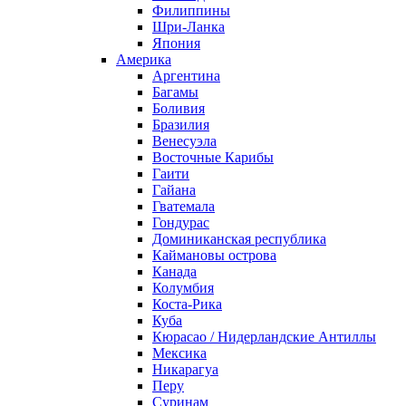
Филиппины
Шри-Ланка
Япония
Америка
Аргентина
Багамы
Боливия
Бразилия
Венесуэла
Восточные Карибы
Гаити
Гайана
Гватемала
Гондурас
Доминиканская республика
Каймановы острова
Канада
Колумбия
Коста-Рика
Куба
Кюрасао / Нидерландские Антиллы
Мексика
Никарагуа
Перу
Суринам