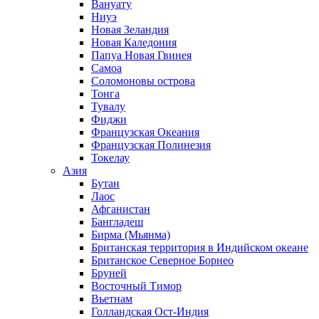
Вануату
Ниуэ
Новая Зеландия
Новая Каледония
Папуа Новая Гвинея
Самоа
Соломоновы острова
Тонга
Тувалу
Фиджи
Французская Океания
Французская Полинезия
Токелау
Азия
Бутан
Лаос
Афганистан
Бангладеш
Бирма (Мьянма)
Британская территория в Индийском океане
Британское Северное Борнео
Бруней
Восточный Тимор
Вьетнам
Голландская Ост-Индия