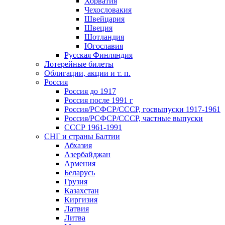
Хорватия
Чехословакия
Швейцария
Швеция
Шотландия
Югославия
Русская Финляндия
Лотерейные билеты
Облигации, акции и т. п.
Россия
Россия до 1917
Россия после 1991 г
Россия/РСФСР/СССР, госвыпуски 1917-1961
Россия/РСФСР/СССР, частные выпуски
СССР 1961-1991
СНГ и страны Балтии
Абхазия
Азербайджан
Армения
Беларусь
Грузия
Казахстан
Киргизия
Латвия
Литва