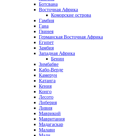
Ботсвана
Восточная Африка
Коморские острова
Гамбия
Гана
Гвинея
Германская Восточная Африка
Египет
Замбия
Западная Африка
Бенин
Зимбабве
Кабо-Верде
Камерун
Катанга
Кения
Конго
Лесото
Либерия
Ливия
Маврикий
Мавритания
Мадагаскар
Малави
Мали