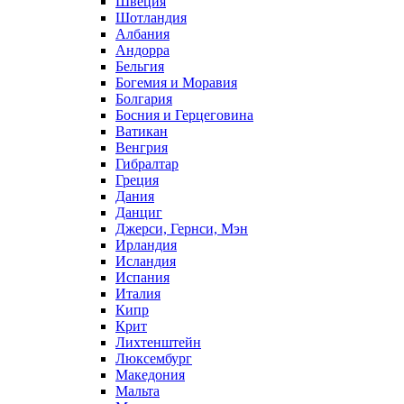
Швеция
Шотландия
Албания
Андорра
Бельгия
Богемия и Моравия
Болгария
Босния и Герцеговина
Ватикан
Венгрия
Гибралтар
Греция
Дания
Данциг
Джерси, Гернси, Мэн
Ирландия
Исландия
Испания
Италия
Кипр
Крит
Лихтенштейн
Люксембург
Македония
Мальта