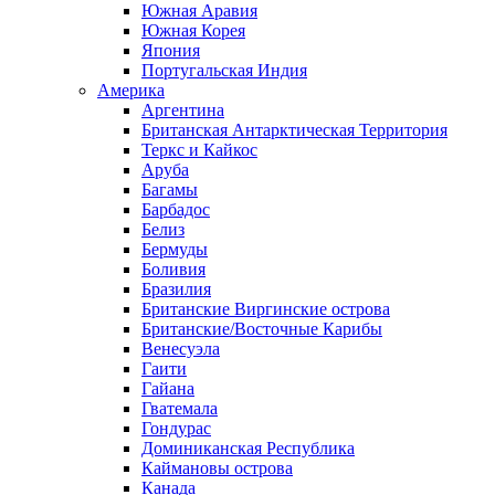
Южная Аравия
Южная Корея
Япония
Португальская Индия
Америка
Аргентина
Британская Антарктическая Территория
Теркс и Кайкос
Аруба
Багамы
Барбадос
Белиз
Бермуды
Боливия
Бразилия
Британские Виргинские острова
Британские/Восточные Карибы
Венесуэла
Гаити
Гайана
Гватемала
Гондурас
Доминиканская Республика
Каймановы острова
Канада