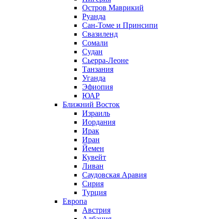
Остров Маврикий
Руанда
Сан-Томе и Принсипи
Свазиленд
Сомали
Судан
Сьерра-Леоне
Танзания
Уганда
Эфиопия
ЮАР
Ближний Восток
Израиль
Иордания
Ирак
Иран
Йемен
Кувейт
Ливан
Саудовская Аравия
Сирия
Турция
Европа
Австрия
Албания