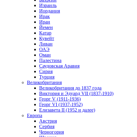
Израиль
Иордания
Ирак
Иран
Йемен
Катар
Кувейт
Ливан
ОАЭ
Оман
Палестина
Саудовская Аравия
Сирия
Турция
Великобритания
Великобритания до 1837 года
Виктория и Эдуард VII (1837-1910)
Георг V (1911-1936)
Георг VI (1937-1952)
Елизавета II (1952 и далее)
Европа
Австрия
Сербия
Черногория