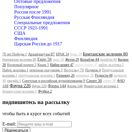
Оптовые предложения
Популярное
Россия после 1991
Русская Финляндия
Специальные предложения
СССР 1921-1991
США
Финляндия
Царская Россия до 1917
Британские колонии 80
Архитектура 87
70 лет Победы 1
БРАК 24
Брак 24
Евро 58
Корабли 44
британские колонии 80
евро 58
Жетон 29
корабли 44
Космос
20
Кроновый размер 5
Крым 5
Набор монет 47
набор монет 47
набор экзотика 1
Нотгельд 70
Набор экзотика 1
немецкая оккупация 3
Подарок 4
Португальские
колонии 1
португальские колонии 1
Разновид 26
разновид 26
Редкости 48
редкости
Спорт 30
ФАО
48
свадьба 1
Советская и российская мультипликация 9
спорт 30
Фауна 226
168
Флора 144
фауна 226
флора 144
Французские колонии 1
французские колонии 1
Футбол 2
подпишитесь на рассылку
чтобы быть в курсе всех событий
E-mail:
Подписаться