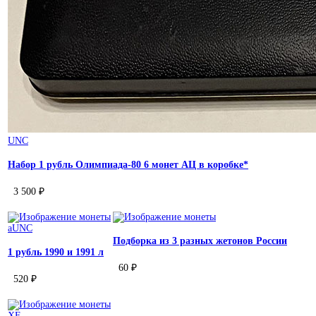
UNC
Набор 1 рубль Олимпиада-80 6 монет АЦ в коробке*
3 500 ₽
aUNC
Подборка из 3 разных жетонов России
1 рубль 1990 и 1991 л
60 ₽
520 ₽
XF-