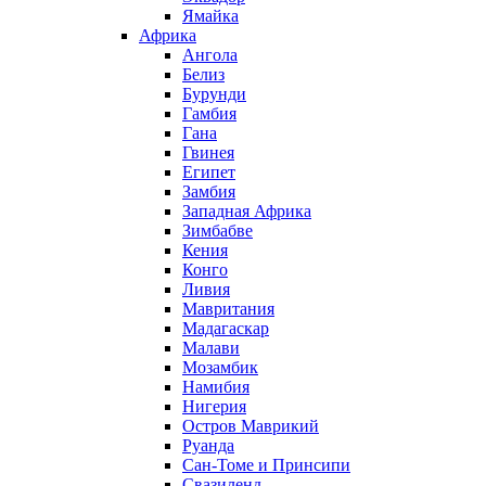
Ямайка
Африка
Ангола
Белиз
Бурунди
Гамбия
Гана
Гвинея
Египет
Замбия
Западная Африка
Зимбабве
Кения
Конго
Ливия
Мавритания
Мадагаскар
Малави
Мозамбик
Намибия
Нигерия
Остров Маврикий
Руанда
Сан-Томе и Принсипи
Свазиленд