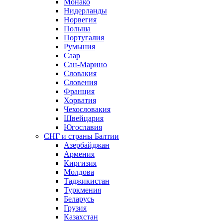
Монако
Нидерланды
Норвегия
Польша
Португалия
Румыния
Саар
Сан-Марино
Словакия
Словения
Франция
Хорватия
Чехословакия
Швейцария
Югославия
СНГ и страны Балтии
Азербайджан
Армения
Киргизия
Молдова
Таджикистан
Туркмения
Беларусь
Грузия
Казахстан