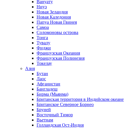
Вануату
Ниуэ
Новая Зеландия
Новая Каледония
Папуа Новая Гвинея
Самоа
Соломоновы острова
Тонга
Тувалу
Фиджи
Французская Океания
Французская Полинезия
Токелау
Азия
Бутан
Лаос
Афганистан
Бангладеш
Бирма (Мьянма)
Британская территория в Индийском океане
Британское Северное Борнео
Бруней
Восточный Тимор
Вьетнам
Голландская Ост-Индия