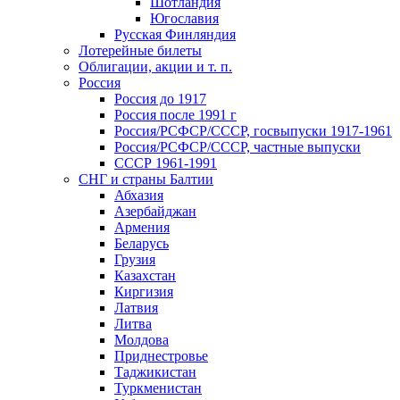
Шотландия
Югославия
Русская Финляндия
Лотерейные билеты
Облигации, акции и т. п.
Россия
Россия до 1917
Россия после 1991 г
Россия/РСФСР/СССР, госвыпуски 1917-1961
Россия/РСФСР/СССР, частные выпуски
СССР 1961-1991
СНГ и страны Балтии
Абхазия
Азербайджан
Армения
Беларусь
Грузия
Казахстан
Киргизия
Латвия
Литва
Молдова
Приднестровье
Таджикистан
Туркменистан