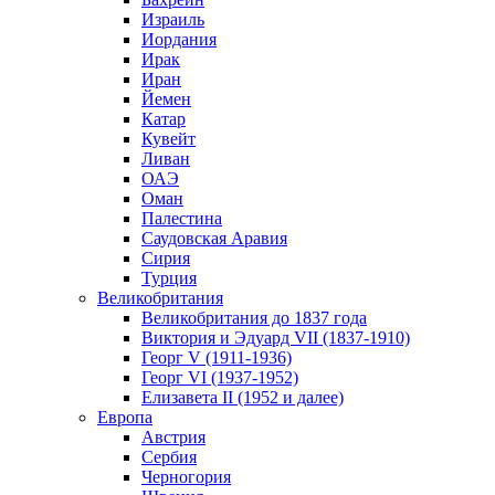
Израиль
Иордания
Ирак
Иран
Йемен
Катар
Кувейт
Ливан
ОАЭ
Оман
Палестина
Саудовская Аравия
Сирия
Турция
Великобритания
Великобритания до 1837 года
Виктория и Эдуард VII (1837-1910)
Георг V (1911-1936)
Георг VI (1937-1952)
Елизавета II (1952 и далее)
Европа
Австрия
Сербия
Черногория