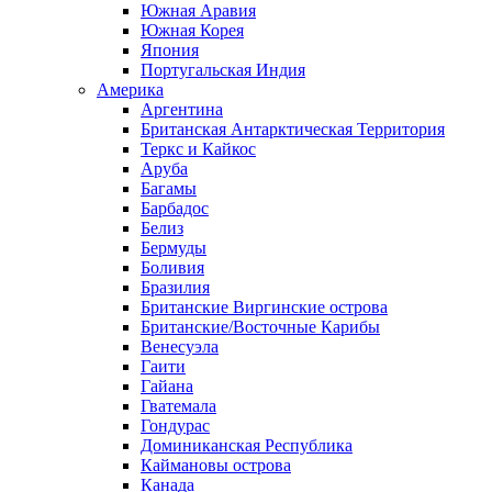
Южная Аравия
Южная Корея
Япония
Португальская Индия
Америка
Аргентина
Британская Антарктическая Территория
Теркс и Кайкос
Аруба
Багамы
Барбадос
Белиз
Бермуды
Боливия
Бразилия
Британские Виргинские острова
Британские/Восточные Карибы
Венесуэла
Гаити
Гайана
Гватемала
Гондурас
Доминиканская Республика
Каймановы острова
Канада