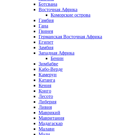
Ботсвана
Восточная Африка
Коморские острова
Гамбия
Гана
Гвинея
Германская Восточная Африка
Египет
Замбия
Западная Африка
Бенин
Зимбабве
Кабо-Верде
Камерун
Катанга
Кения
Конго
Лесото
Либерия
Ливия
Маврикий
Мавритания
Мадагаскар
Малави
Мали