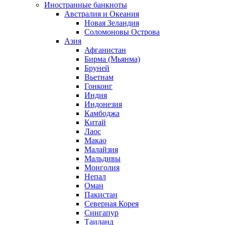
Иностранные банкноты
Австралия и Океания
Новая Зеландия
Соломоновы Острова
Азия
Афганистан
Бирма (Мьянма)
Бруней
Вьетнам
Гонконг
Индия
Индонезия
Камбоджа
Китай
Лаос
Макао
Малайзия
Мальдивы
Монголия
Непал
Оман
Пакистан
Северная Корея
Сингапур
Таиланд