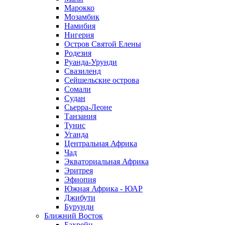
Марокко
Мозамбик
Намибия
Нигерия
Остров Святой Елены
Родезия
Руанда-Урунди
Свазиленд
Сейшельские острова
Сомали
Судан
Сьерра-Леоне
Танзания
Тунис
Уганда
Центральная Африка
Чад
Экваториальная Африка
Эритрея
Эфиопия
Южная Африка - ЮАР
Джибути
Бурунди
Ближний Восток
Бахрейн