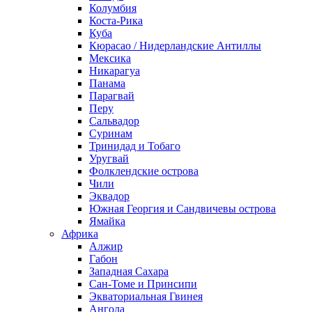
Колумбия
Коста-Рика
Куба
Кюрасао / Нидерландские Антиллы
Мексика
Никарагуа
Панама
Парагвай
Перу
Сальвадор
Суринам
Тринидад и Тобаго
Уругвай
Фолклендские острова
Чили
Эквадор
Южная Георгия и Сандвичевы острова
Ямайка
Африка
Алжир
Габон
Западная Сахара
Сан-Томе и Принсипи
Экваториальная Гвинея
Ангола