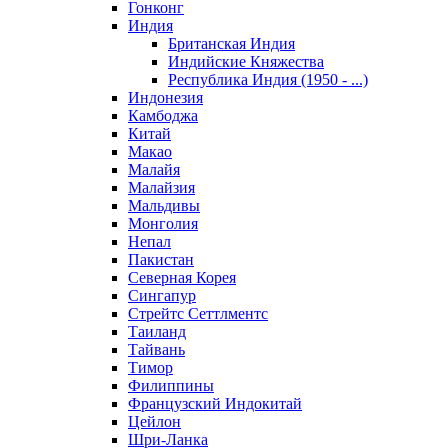
Гонконг
Индия
Британская Индия
Индийские Княжества
Республика Индия (1950 - ...)
Индонезия
Камбоджа
Китай
Макао
Малайя
Малайзия
Мальдивы
Монголия
Непал
Пакистан
Северная Корея
Сингапур
Стрейтс Сеттлментс
Таиланд
Тайвань
Тимор
Филиппины
Французский Индокитай
Цейлон
Шри-Ланка