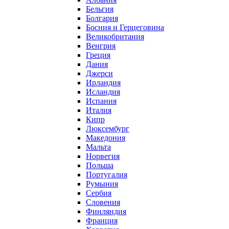
Бельгия
Болгария
Босния и Герцеговина
Великобритания
Венгрия
Греция
Дания
Джерси
Ирландия
Исландия
Испания
Италия
Кипр
Люксембург
Македония
Мальта
Норвегия
Польша
Португалия
Румыния
Сербия
Словения
Финляндия
Франция