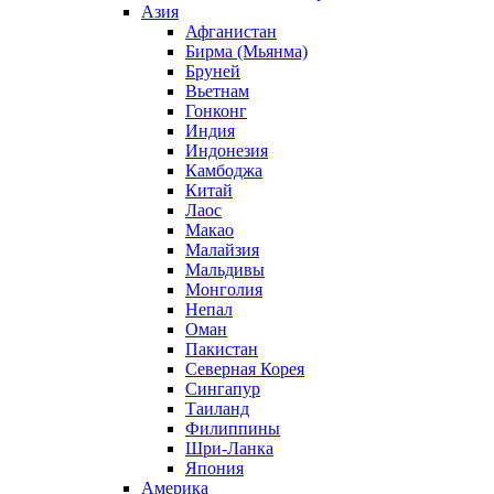
Азия
Афганистан
Бирма (Мьянма)
Бруней
Вьетнам
Гонконг
Индия
Индонезия
Камбоджа
Китай
Лаос
Макао
Малайзия
Мальдивы
Монголия
Непал
Оман
Пакистан
Северная Корея
Сингапур
Таиланд
Филиппины
Шри-Ланка
Япония
Америка