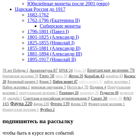
Юбилейные монеты после 2001 (евро)
Царская Россия до 1917
1682-1762
1762-1796 (Екатерина II)
Сибирские монеты
1796-1801 (Павел I)
1801-1825 (Александр I)
1825-1855 (Николай I)
1855-1881 (Александр II)
1881-1894 (Александр III)
1895-1917 (Николай II)
Британские колонии 79
Архитектура 87
70 лет Победы 1
БРАК 24
Брак 24
Евро 58
Корабли 43
британские колонии 79
евро 58
Жетон 29
корабли 43
Космос
20
Кроновый размер 5
Крым 5
Набор монет 47
набор монет 47
набор экзотика 1
Нотгельд 70
Набор экзотика 1
немецкая оккупация 3
Подарок 4
Португальские
колонии 1
португальские колонии 1
Разновид 26
разновид 26
Редкости 48
редкости
Спорт 30
ФАО
48
свадьба 1
Советская и российская мультипликация 9
спорт 30
Фауна 220
165
Флора 139
фауна 220
флора 139
Французские колонии 1
французские колонии 1
Футбол 2
подпишитесь на рассылку
чтобы быть в курсе всех событий