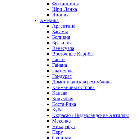
Филиппины
Шри-Ланка
Япония
Америка
Аргентина
Багамы
Боливия
Бразилия
Венесуэла
Восточные Карибы
Гаити
Гайана
Гватемала
Гондурас
Доминиканская республика
Каймановы острова
Канада
Колумбия
Коста-Рика
Куба
Кюрасао / Нидерландские Антиллы
Мексика
Никарагуа
Перу
Суринам