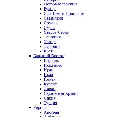
Остров Маврикий
Руанда
Сан-Томе и Принсипи
Свазиленд
Сомали
Судан
Сьерра-Леоне
Танзания
Уганда
Эфиопия
ЮАР
Ближний Восток
Израиль
Иордания
Ирак
Иран
Йемен
Кувейт
Ливан
Саудовская Аравия
Сирия
Турция
Европа
Австрия
Албания