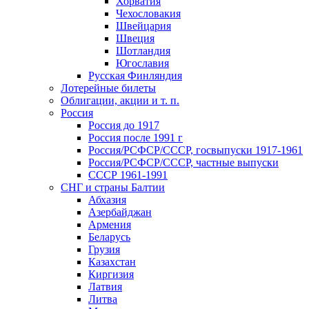
Хорватия
Чехословакия
Швейцария
Швеция
Шотландия
Югославия
Русская Финляндия
Лотерейные билеты
Облигации, акции и т. п.
Россия
Россия до 1917
Россия после 1991 г
Россия/РСФСР/СССР, госвыпуски 1917-1961
Россия/РСФСР/СССР, частные выпуски
СССР 1961-1991
СНГ и страны Балтии
Абхазия
Азербайджан
Армения
Беларусь
Грузия
Казахстан
Киргизия
Латвия
Литва