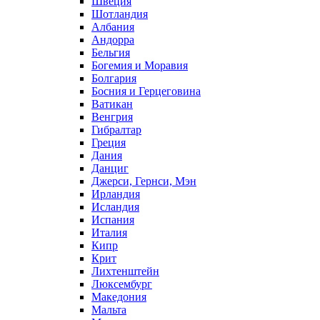
Швеция
Шотландия
Албания
Андорра
Бельгия
Богемия и Моравия
Болгария
Босния и Герцеговина
Ватикан
Венгрия
Гибралтар
Греция
Дания
Данциг
Джерси, Гернси, Мэн
Ирландия
Исландия
Испания
Италия
Кипр
Крит
Лихтенштейн
Люксембург
Македония
Мальта