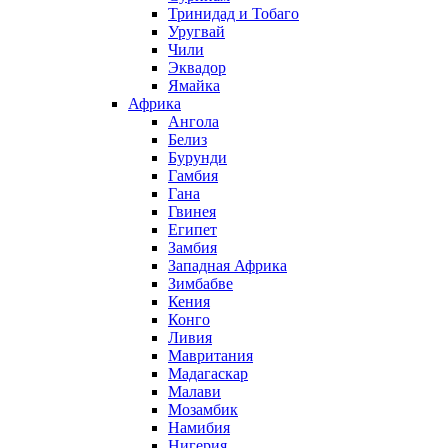
Тринидад и Тобаго
Уругвай
Чили
Эквадор
Ямайка
Африка
Ангола
Белиз
Бурунди
Гамбия
Гана
Гвинея
Египет
Замбия
Западная Африка
Зимбабве
Кения
Конго
Ливия
Мавритания
Мадагаскар
Малави
Мозамбик
Намибия
Нигерия