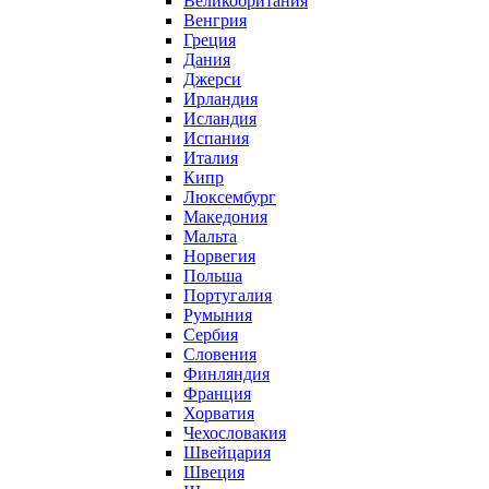
Великобритания
Венгрия
Греция
Дания
Джерси
Ирландия
Исландия
Испания
Италия
Кипр
Люксембург
Македония
Мальта
Норвегия
Польша
Португалия
Румыния
Сербия
Словения
Финляндия
Франция
Хорватия
Чехословакия
Швейцария
Швеция