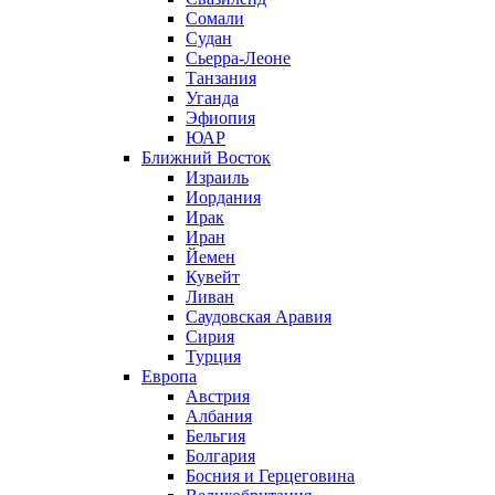
Сомали
Судан
Сьерра-Леоне
Танзания
Уганда
Эфиопия
ЮАР
Ближний Восток
Израиль
Иордания
Ирак
Иран
Йемен
Кувейт
Ливан
Саудовская Аравия
Сирия
Турция
Европа
Австрия
Албания
Бельгия
Болгария
Босния и Герцеговина