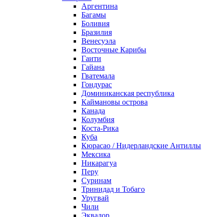
Аргентина
Багамы
Боливия
Бразилия
Венесуэла
Восточные Карибы
Гаити
Гайана
Гватемала
Гондурас
Доминиканская республика
Каймановы острова
Канада
Колумбия
Коста-Рика
Куба
Кюрасао / Нидерландские Антиллы
Мексика
Никарагуа
Перу
Суринам
Тринидад и Тобаго
Уругвай
Чили
Эквадор