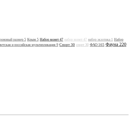
роновый размер 5
Крым 5
Набор монет 47
набор монет 47
набор экзотика 1
Набор
Фауна 220
Спорт 30
ФАО 165
ветская и российская мультипликация 9
спорт 30