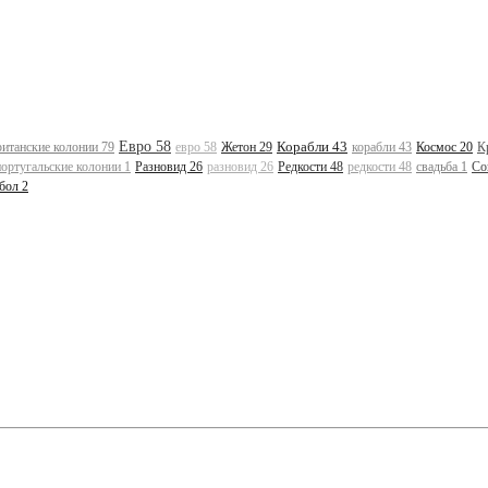
Евро 58
Корабли 43
ританские колонии 79
евро 58
Жетон 29
корабли 43
Космос 20
К
португальские колонии 1
Разновид 26
разновид 26
Редкости 48
редкости 48
свадьба 1
Со
бол 2