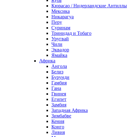
Куба
Кюрасао / Нидерландские Антиллы
Мексика
Никарагуа
Перу
Суринам
Тринидад и Тобаго
Уругвай
Чили
Эквадор
Ямайка
Африка
Ангола
Белиз
Бурунди
Гамбия
Гана
Гвинея
Египет
Замбия
Западная Африка
Зимбабве
Кения
Конго
Ливия