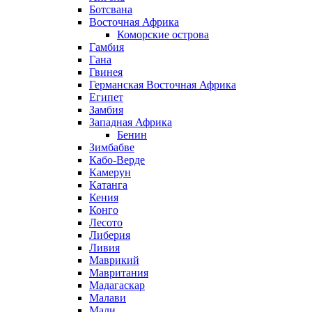
Ботсвана
Восточная Африка
Коморские острова
Гамбия
Гана
Гвинея
Германская Восточная Африка
Египет
Замбия
Западная Африка
Бенин
Зимбабве
Кабо-Верде
Камерун
Катанга
Кения
Конго
Лесото
Либерия
Ливия
Маврикий
Мавритания
Мадагаскар
Малави
Мали