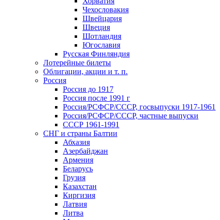
Хорватия
Чехословакия
Швейцария
Швеция
Шотландия
Югославия
Русская Финляндия
Лотерейные билеты
Облигации, акции и т. п.
Россия
Россия до 1917
Россия после 1991 г
Россия/РСФСР/СССР, госвыпуски 1917-1961
Россия/РСФСР/СССР, частные выпуски
СССР 1961-1991
СНГ и страны Балтии
Абхазия
Азербайджан
Армения
Беларусь
Грузия
Казахстан
Киргизия
Латвия
Литва