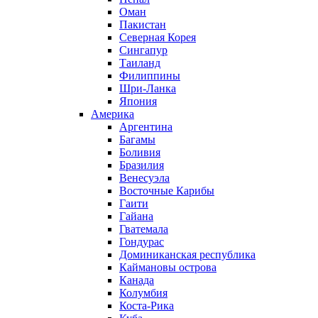
Оман
Пакистан
Северная Корея
Сингапур
Таиланд
Филиппины
Шри-Ланка
Япония
Америка
Аргентина
Багамы
Боливия
Бразилия
Венесуэла
Восточные Карибы
Гаити
Гайана
Гватемала
Гондурас
Доминиканская республика
Каймановы острова
Канада
Колумбия
Коста-Рика