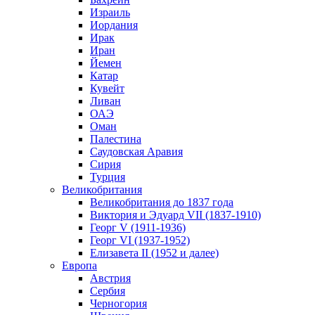
Израиль
Иордания
Ирак
Иран
Йемен
Катар
Кувейт
Ливан
ОАЭ
Оман
Палестина
Саудовская Аравия
Сирия
Турция
Великобритания
Великобритания до 1837 года
Виктория и Эдуард VII (1837-1910)
Георг V (1911-1936)
Георг VI (1937-1952)
Елизавета II (1952 и далее)
Европа
Австрия
Сербия
Черногория