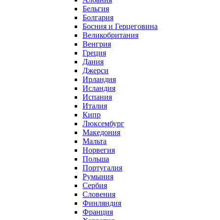
Бельгия
Болгария
Босния и Герцеговина
Великобритания
Венгрия
Греция
Дания
Джерси
Ирландия
Исландия
Испания
Италия
Кипр
Люксембург
Македония
Мальта
Норвегия
Польша
Португалия
Румыния
Сербия
Словения
Финляндия
Франция