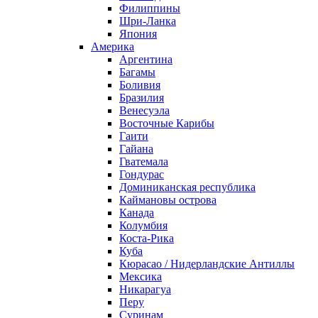
Филиппины
Шри-Ланка
Япония
Америка
Аргентина
Багамы
Боливия
Бразилия
Венесуэла
Восточные Карибы
Гаити
Гайана
Гватемала
Гондурас
Доминиканская республика
Каймановы острова
Канада
Колумбия
Коста-Рика
Куба
Кюрасао / Нидерландские Антиллы
Мексика
Никарагуа
Перу
Суринам