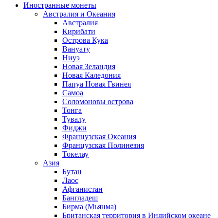
Иностранные монеты
Австралия и Океания
Австралия
Кирибати
Острова Кука
Вануату
Ниуэ
Новая Зеландия
Новая Каледония
Папуа Новая Гвинея
Самоа
Соломоновы острова
Тонга
Тувалу
Фиджи
Французская Океания
Французская Полинезия
Токелау
Азия
Бутан
Лаос
Афганистан
Бангладеш
Бирма (Мьянма)
Британская территория в Индийском океане