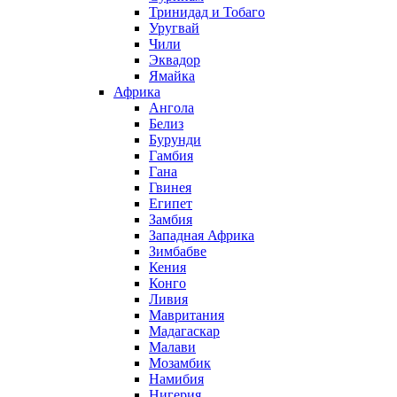
Тринидад и Тобаго
Уругвай
Чили
Эквадор
Ямайка
Африка
Ангола
Белиз
Бурунди
Гамбия
Гана
Гвинея
Египет
Замбия
Западная Африка
Зимбабве
Кения
Конго
Ливия
Мавритания
Мадагаскар
Малави
Мозамбик
Намибия
Нигерия