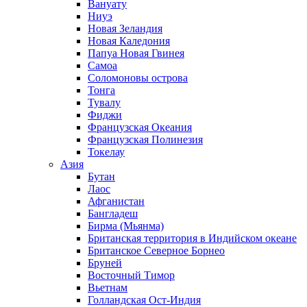
Вануату
Ниуэ
Новая Зеландия
Новая Каледония
Папуа Новая Гвинея
Самоа
Соломоновы острова
Тонга
Тувалу
Фиджи
Французская Океания
Французская Полинезия
Токелау
Азия
Бутан
Лаос
Афганистан
Бангладеш
Бирма (Мьянма)
Британская территория в Индийском океане
Британское Северное Борнео
Бруней
Восточный Тимор
Вьетнам
Голландская Ост-Индия