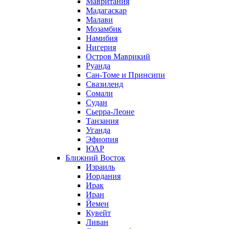
Мавритания
Мадагаскар
Малави
Мозамбик
Намибия
Нигерия
Остров Маврикий
Руанда
Сан-Томе и Принсипи
Свазиленд
Сомали
Судан
Сьерра-Леоне
Танзания
Уганда
Эфиопия
ЮАР
Ближний Восток
Израиль
Иордания
Ирак
Иран
Йемен
Кувейт
Ливан