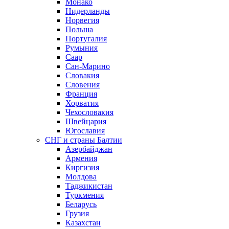
Монако
Нидерланды
Норвегия
Польша
Португалия
Румыния
Саар
Сан-Марино
Словакия
Словения
Франция
Хорватия
Чехословакия
Швейцария
Югославия
СНГ и страны Балтии
Азербайджан
Армения
Киргизия
Молдова
Таджикистан
Туркмения
Беларусь
Грузия
Казахстан