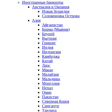
Иностранные банкноты
Австралия и Океания
Новая Зеландия
Соломоновы Острова
Азия
Афганистан
Бирма (Мьянма)
Бруней
Вьетнам
Гонконг
Индия
Индонезия
Камбоджа
Китай
Лаос
Макао
Малайзия
Мальдивы
Монголия
Непал
Оман
Пакистан
Северная Корея
Сингапур
Таиланд