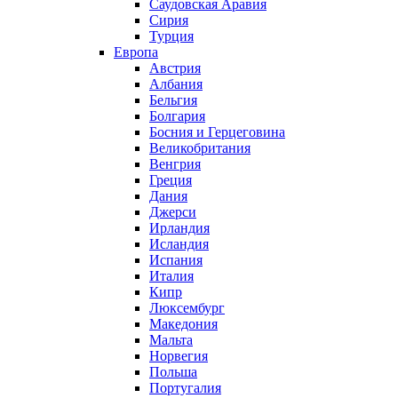
Саудовская Аравия
Сирия
Турция
Европа
Австрия
Албания
Бельгия
Болгария
Босния и Герцеговина
Великобритания
Венгрия
Греция
Дания
Джерси
Ирландия
Исландия
Испания
Италия
Кипр
Люксембург
Македония
Мальта
Норвегия
Польша
Португалия