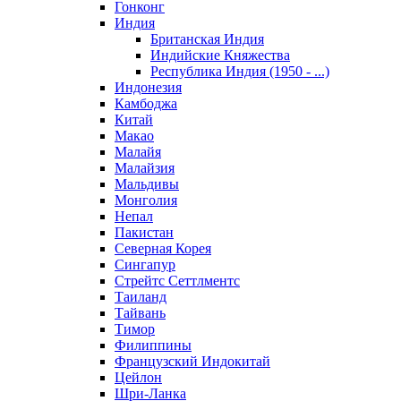
Гонконг
Индия
Британская Индия
Индийские Княжества
Республика Индия (1950 - ...)
Индонезия
Камбоджа
Китай
Макао
Малайя
Малайзия
Мальдивы
Монголия
Непал
Пакистан
Северная Корея
Сингапур
Стрейтс Сеттлментс
Таиланд
Тайвань
Тимор
Филиппины
Французский Индокитай
Цейлон
Шри-Ланка