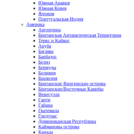
Южная Аравия
Южная Корея
Япония
Португальская Индия
Америка
Аргентина
Британская Антарктическая Территория
Теркс и Кайкос
Аруба
Багамы
Барбадос
Белиз
Бермуды
Боливия
Бразилия
Британские Виргинские острова
Британские/Восточные Карибы
Венесуэла
Гаити
Гайана
Гватемала
Гондурас
Доминиканская Республика
Каймановы острова
Канада