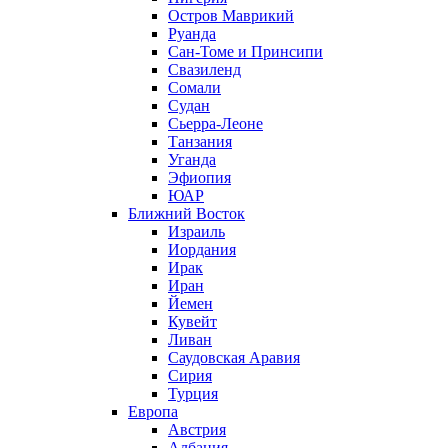
Остров Маврикий
Руанда
Сан-Томе и Принсипи
Свазиленд
Сомали
Судан
Сьерра-Леоне
Танзания
Уганда
Эфиопия
ЮАР
Ближний Восток
Израиль
Иордания
Ирак
Иран
Йемен
Кувейт
Ливан
Саудовская Аравия
Сирия
Турция
Европа
Австрия
Албания