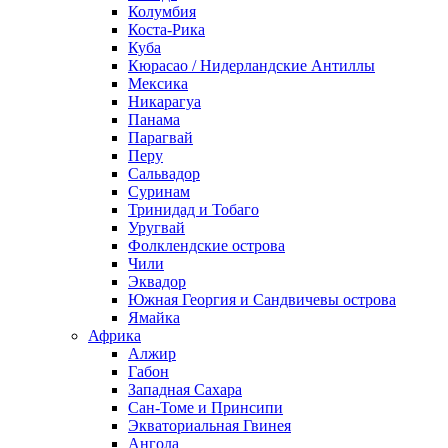
Колумбия
Коста-Рика
Куба
Кюрасао / Нидерландские Антиллы
Мексика
Никарагуа
Панама
Парагвай
Перу
Сальвадор
Суринам
Тринидад и Тобаго
Уругвай
Фолклендские острова
Чили
Эквадор
Южная Георгия и Сандвичевы острова
Ямайка
Африка
Алжир
Габон
Западная Сахара
Сан-Томе и Принсипи
Экваториальная Гвинея
Ангола