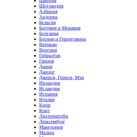
Швеция
Шотландия
Албания
Андорра
Бельгия
Богемия и Моравия
Болгария
Босния и Герцеговина
Ватикан
Венгрия
Гибралтар
Греция
Дания
Данциг
Джерси, Гернси, Мэн
Ирландия
Исландия
Испания
Италия
Кипр
Крит
Лихтенштейн
Люксембург
Македония
Мальта