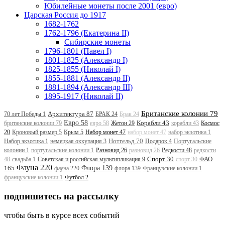
Юбилейные монеты после 2001 (евро)
Царская Россия до 1917
1682-1762
1762-1796 (Екатерина II)
Сибирские монеты
1796-1801 (Павел I)
1801-1825 (Александр I)
1825-1855 (Николай I)
1855-1881 (Александр II)
1881-1894 (Александр III)
1895-1917 (Николай II)
Британские колонии 79
Архитектура 87
70 лет Победы 1
БРАК 24
Брак 24
Евро 58
Корабли 43
британские колонии 79
евро 58
Жетон 29
корабли 43
Космос
20
Кроновый размер 5
Крым 5
Набор монет 47
набор монет 47
набор экзотика 1
Нотгельд 70
Набор экзотика 1
немецкая оккупация 3
Подарок 4
Португальские
колонии 1
португальские колонии 1
Разновид 26
разновид 26
Редкости 48
редкости
Спорт 30
ФАО
48
свадьба 1
Советская и российская мультипликация 9
спорт 30
Фауна 220
165
Флора 139
фауна 220
флора 139
Французские колонии 1
французские колонии 1
Футбол 2
подпишитесь на рассылку
чтобы быть в курсе всех событий