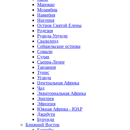
Марокко
Мозамбик
Намибия
Нигерия
Остров Святой Елены
Родезия
Руанда-Урунди
Свазиленд
Сейшельские острова
Сомали
Судан
Сьерра-Леоне
Танзания
Тунис
Уганда
Центральная Африка
Чад
Экваториальная Африка
Эритрея
Эфиопия
Южная Африка - ЮАР
Джибути
Бурунди
Ближний Восток
Бахрейн