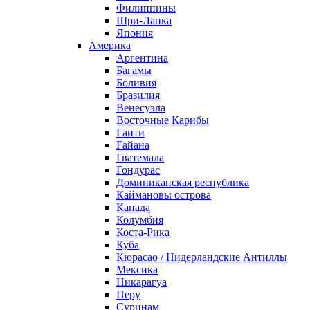
Филиппины
Шри-Ланка
Япония
Америка
Аргентина
Багамы
Боливия
Бразилия
Венесуэла
Восточные Карибы
Гаити
Гайана
Гватемала
Гондурас
Доминиканская республика
Каймановы острова
Канада
Колумбия
Коста-Рика
Куба
Кюрасао / Нидерландские Антиллы
Мексика
Никарагуа
Перу
Суринам