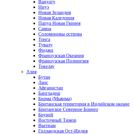
Вануату
Ниуэ
Новая Зеландия
Новая Каледония
Папуа Новая Гвинея
Самоа
Соломоновы острова
Тонга
Тувалу
Фиджи
Французская Океания
Французская Полинезия
Токелау
Азия
Бутан
Лаос
Афганистан
Бангладеш
Бирма (Мьянма)
Британская территория в Индийском океане
Британское Северное Борнео
Бруней
Восточный Тимор
Вьетнам
Голландская Ост-Индия