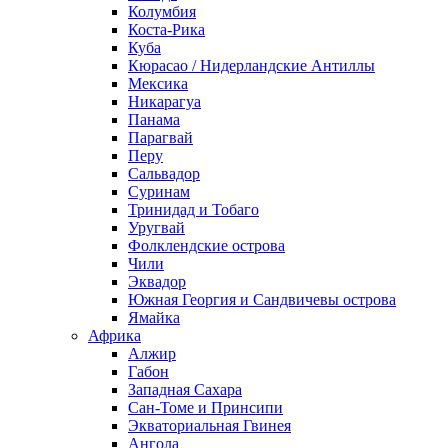
Колумбия
Коста-Рика
Куба
Кюрасао / Нидерландские Антиллы
Мексика
Никарагуа
Панама
Парагвай
Перу
Сальвадор
Суринам
Тринидад и Тобаго
Уругвай
Фолклендские острова
Чили
Эквадор
Южная Георгия и Сандвичевы острова
Ямайка
Африка
Алжир
Габон
Западная Сахара
Сан-Томе и Принсипи
Экваториальная Гвинея
Ангола