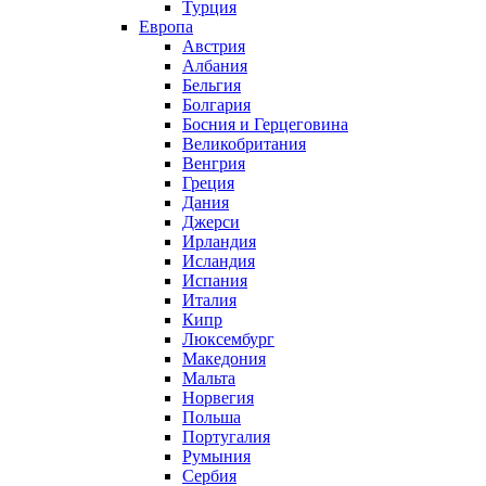
Турция
Европа
Австрия
Албания
Бельгия
Болгария
Босния и Герцеговина
Великобритания
Венгрия
Греция
Дания
Джерси
Ирландия
Исландия
Испания
Италия
Кипр
Люксембург
Македония
Мальта
Норвегия
Польша
Португалия
Румыния
Сербия