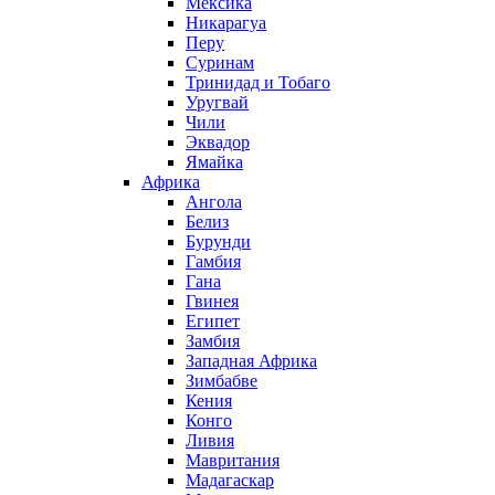
Мексика
Никарагуа
Перу
Суринам
Тринидад и Тобаго
Уругвай
Чили
Эквадор
Ямайка
Африка
Ангола
Белиз
Бурунди
Гамбия
Гана
Гвинея
Египет
Замбия
Западная Африка
Зимбабве
Кения
Конго
Ливия
Мавритания
Мадагаскар