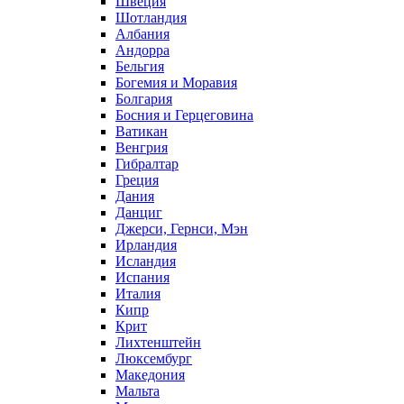
Швеция
Шотландия
Албания
Андорра
Бельгия
Богемия и Моравия
Болгария
Босния и Герцеговина
Ватикан
Венгрия
Гибралтар
Греция
Дания
Данциг
Джерси, Гернси, Мэн
Ирландия
Исландия
Испания
Италия
Кипр
Крит
Лихтенштейн
Люксембург
Македония
Мальта