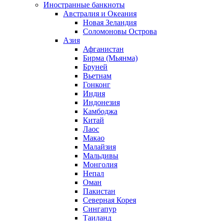
Иностранные банкноты
Австралия и Океания
Новая Зеландия
Соломоновы Острова
Азия
Афганистан
Бирма (Мьянма)
Бруней
Вьетнам
Гонконг
Индия
Индонезия
Камбоджа
Китай
Лаос
Макао
Малайзия
Мальдивы
Монголия
Непал
Оман
Пакистан
Северная Корея
Сингапур
Таиланд