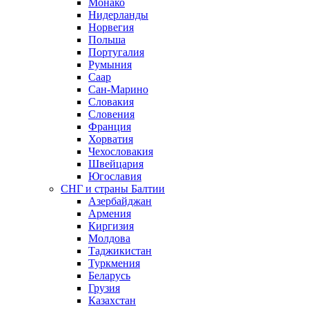
Монако
Нидерланды
Норвегия
Польша
Португалия
Румыния
Саар
Сан-Марино
Словакия
Словения
Франция
Хорватия
Чехословакия
Швейцария
Югославия
СНГ и страны Балтии
Азербайджан
Армения
Киргизия
Молдова
Таджикистан
Туркмения
Беларусь
Грузия
Казахстан