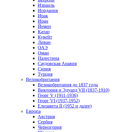
Израиль
Иордания
Ирак
Иран
Йемен
Катар
Кувейт
Ливан
ОАЭ
Оман
Палестина
Саудовская Аравия
Сирия
Турция
Великобритания
Великобритания до 1837 года
Виктория и Эдуард VII (1837-1910)
Георг V (1911-1936)
Георг VI (1937-1952)
Елизавета II (1952 и далее)
Европа
Австрия
Сербия
Черногория