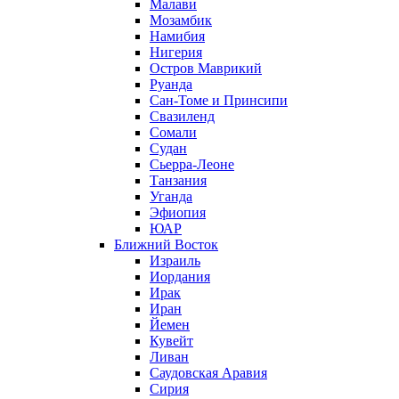
Малави
Мозамбик
Намибия
Нигерия
Остров Маврикий
Руанда
Сан-Томе и Принсипи
Свазиленд
Сомали
Судан
Сьерра-Леоне
Танзания
Уганда
Эфиопия
ЮАР
Ближний Восток
Израиль
Иордания
Ирак
Иран
Йемен
Кувейт
Ливан
Саудовская Аравия
Сирия