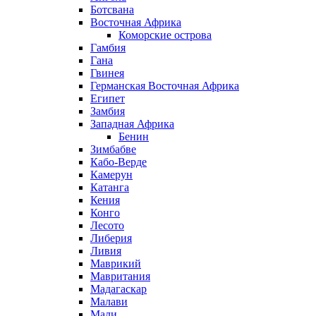
Ботсвана
Восточная Африка
Коморские острова
Гамбия
Гана
Гвинея
Германская Восточная Африка
Египет
Замбия
Западная Африка
Бенин
Зимбабве
Кабо-Верде
Камерун
Катанга
Кения
Конго
Лесото
Либерия
Ливия
Маврикий
Мавритания
Мадагаскар
Малави
Мали