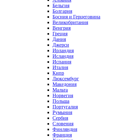
Бельгия
Болгария
Босния и Герцеговина
Великобритания
Венгрия
Греция
Дания
Джерси
Ирландия
Исландия
Испания
Италия
Кипр
Люксембург
Македония
Мальта
Норвегия
Польша
Португалия
Румыния
Сербия
Словения
Финляндия
Франция