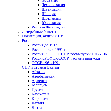
Хорватия
Чехословакия
Швейцария
Швеция
Шотландия
Югославия
Русская Финляндия
Лотерейные билеты
Облигации, акции и т. п.
Россия
Россия до 1917
Россия после 1991 г
Россия/РСФСР/СССР, госвыпуски 1917-1961
Россия/РСФСР/СССР, частные выпуски
СССР 1961-1991
СНГ и страны Балтии
Абхазия
Азербайджан
Армения
Беларусь
Грузия
Казахстан
Киргизия
Латвия
Литва