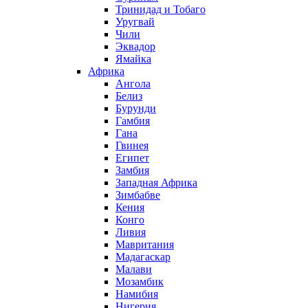
Тринидад и Тобаго
Уругвай
Чили
Эквадор
Ямайка
Африка
Ангола
Белиз
Бурунди
Гамбия
Гана
Гвинея
Египет
Замбия
Западная Африка
Зимбабве
Кения
Конго
Ливия
Мавритания
Мадагаскар
Малави
Мозамбик
Намибия
Нигерия