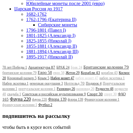
Юбилейные монеты после 2001 (евро)
Царская Россия до 1917
1682-1762
1762-1796 (Екатерина II)
Сибирские монеты
1796-1801 (Павел I)
1801-1825 (Александр I)
1825-1855 (Николай I)
1855-1881 (Александр II)
1881-1894 (Александр III)
1895-1917 (Николай II)
Британские колонии 79
Архитектура 87
70 лет Победы 1
БРАК 24
Брак 24
Евро 58
Корабли 43
британские колонии 79
евро 58
Жетон 29
корабли 43
Космос
20
Кроновый размер 5
Крым 5
Набор монет 47
набор монет 47
набор экзотика 1
Нотгельд 70
Набор экзотика 1
немецкая оккупация 3
Подарок 4
Португальские
колонии 1
португальские колонии 1
Разновид 26
разновид 26
Редкости 48
редкости
Спорт 30
ФАО
48
свадьба 1
Советская и российская мультипликация 9
спорт 30
Фауна 220
165
Флора 139
фауна 220
флора 139
Французские колонии 1
французские колонии 1
Футбол 2
подпишитесь на рассылку
чтобы быть в курсе всех событий