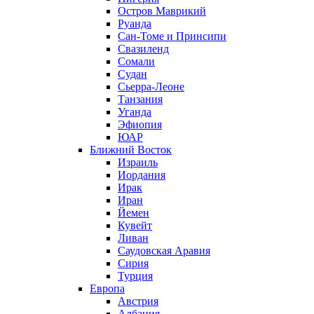
Остров Маврикий
Руанда
Сан-Томе и Принсипи
Свазиленд
Сомали
Судан
Сьерра-Леоне
Танзания
Уганда
Эфиопия
ЮАР
Ближний Восток
Израиль
Иордания
Ирак
Иран
Йемен
Кувейт
Ливан
Саудовская Аравия
Сирия
Турция
Европа
Австрия
Албания