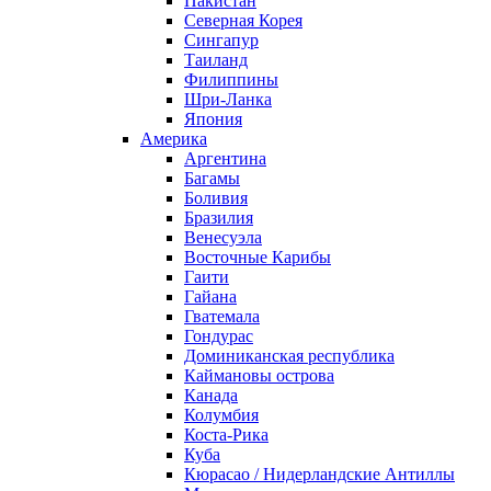
Пакистан
Северная Корея
Сингапур
Таиланд
Филиппины
Шри-Ланка
Япония
Америка
Аргентина
Багамы
Боливия
Бразилия
Венесуэла
Восточные Карибы
Гаити
Гайана
Гватемала
Гондурас
Доминиканская республика
Каймановы острова
Канада
Колумбия
Коста-Рика
Куба
Кюрасао / Нидерландские Антиллы