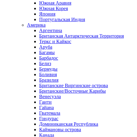
Южная Аравия
Южная Корея
Япония
Португальская Индия
Америка
Аргентина
Британская Антарктическая Территория
Теркс и Кайкос
Аруба
Багамы
Барбадос
Белиз
Бермуды
Боливия
Бразилия
Британские Виргинские острова
Британские/Восточные Карибы
Венесуэла
Гаити
Гайана
Гватемала
Гондурас
Доминиканская Республика
Каймановы острова
Канада