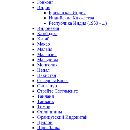
Гонконг
Индия
Британская Индия
Индийские Княжества
Республика Индия (1950 - ...)
Индонезия
Камбоджа
Китай
Макао
Малайя
Малайзия
Мальдивы
Монголия
Непал
Пакистан
Северная Корея
Сингапур
Стрейтс Сеттлментс
Таиланд
Тайвань
Тимор
Филиппины
Французский Индокитай
Цейлон
Шри-Ланка