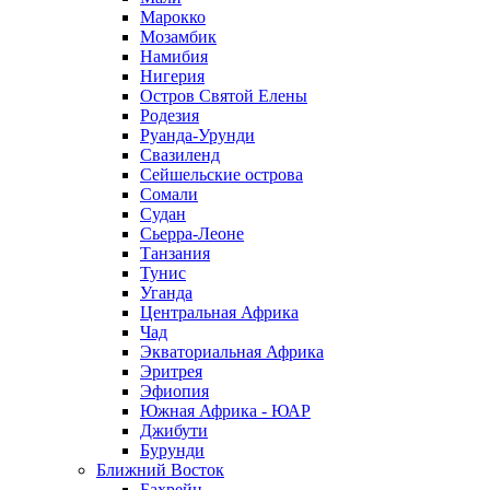
Марокко
Мозамбик
Намибия
Нигерия
Остров Святой Елены
Родезия
Руанда-Урунди
Свазиленд
Сейшельские острова
Сомали
Судан
Сьерра-Леоне
Танзания
Тунис
Уганда
Центральная Африка
Чад
Экваториальная Африка
Эритрея
Эфиопия
Южная Африка - ЮАР
Джибути
Бурунди
Ближний Восток
Бахрейн