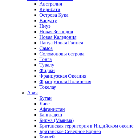
Австралия
Кирибати
Острова Кука
Вануату
Ниуэ
Новая Зеландия
Новая Каледония
Папуа Новая Гвинея
Самоа
Соломоновы острова
Тонга
Тувалу
Фиджи
Французская Океания
Французская Полинезия
Токелау
Азия
Бутан
Лаос
Афганистан
Бангладеш
Бирма (Мьянма)
Британская территория в Индийском океане
Британское Северное Борнео
Бруней