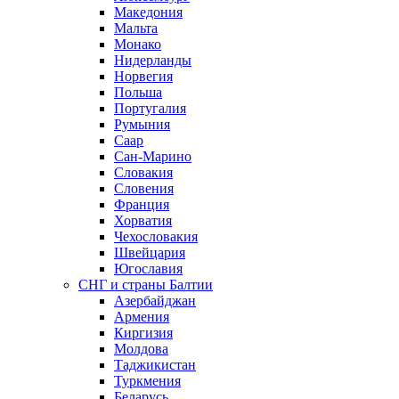
Македония
Мальта
Монако
Нидерланды
Норвегия
Польша
Португалия
Румыния
Саар
Сан-Марино
Словакия
Словения
Франция
Хорватия
Чехословакия
Швейцария
Югославия
СНГ и страны Балтии
Азербайджан
Армения
Киргизия
Молдова
Таджикистан
Туркмения
Беларусь