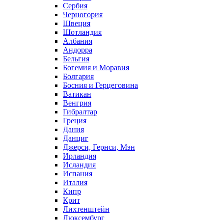
Сербия
Черногория
Швеция
Шотландия
Албания
Андорра
Бельгия
Богемия и Моравия
Болгария
Босния и Герцеговина
Ватикан
Венгрия
Гибралтар
Греция
Дания
Данциг
Джерси, Гернси, Мэн
Ирландия
Исландия
Испания
Италия
Кипр
Крит
Лихтенштейн
Люксембург