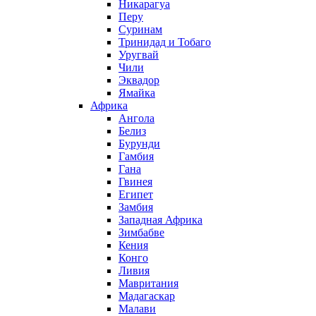
Никарагуа
Перу
Суринам
Тринидад и Тобаго
Уругвай
Чили
Эквадор
Ямайка
Африка
Ангола
Белиз
Бурунди
Гамбия
Гана
Гвинея
Египет
Замбия
Западная Африка
Зимбабве
Кения
Конго
Ливия
Мавритания
Мадагаскар
Малави