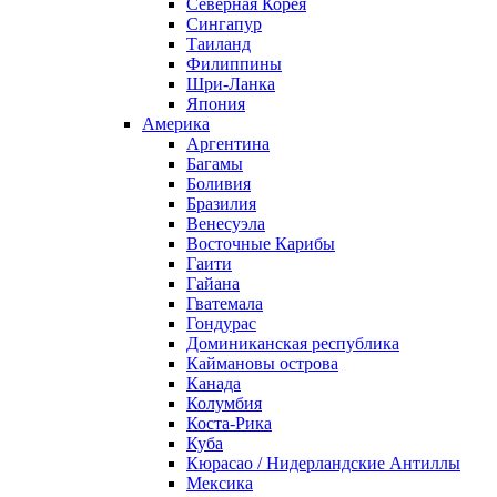
Северная Корея
Сингапур
Таиланд
Филиппины
Шри-Ланка
Япония
Америка
Аргентина
Багамы
Боливия
Бразилия
Венесуэла
Восточные Карибы
Гаити
Гайана
Гватемала
Гондурас
Доминиканская республика
Каймановы острова
Канада
Колумбия
Коста-Рика
Куба
Кюрасао / Нидерландские Антиллы
Мексика