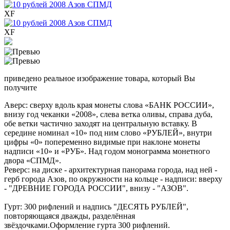
XF
XF
приведено реальное изображение товара, который Вы
получите
Аверс: сверху вдоль края монеты слова «БАНК РОССИИ»,
внизу год чеканки «2008», слева ветка оливы, справа дуба,
обе ветки частично заходят на центральную вставку. В
середине номинал «10» под ним слово «РУБЛЕЙ», внутри
цифры «0» попеременно видимые при наклоне монеты
надписи «10» и «РУБ». Над годом монограмма монетного
двора «СПМД».
Реверс: на диске - архитектурная панорама города, над ней -
герб города Азов, по окружности на кольце - надписи: вверху
- "ДРЕВНИЕ ГОРОДА РОССИИ", внизу - "АЗОВ".
Гурт: 300 рифлений и надпись "ДЕСЯТЬ РУБЛЕЙ",
повторяющаяся дважды, разделённая
звёздочками.Оформление гурта 300 рифлений.