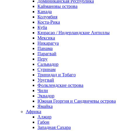
Доминиканская Республика
Каймановы острова
Канада
Колумбия
Коста-Рика
Куба
Кюрасао / Нидерландские Антиллы
Мексика
Никарагуа
Панама
Парагвай
Перу
Сальвадор
Суринам
Тринидад и Тобаго
Уругвай
Фолклендские острова
Чили
Эквадор
Южная Георгия и Сандвичевы острова
Ямайка
Африка
Алжир
Габон
Западная Сахара