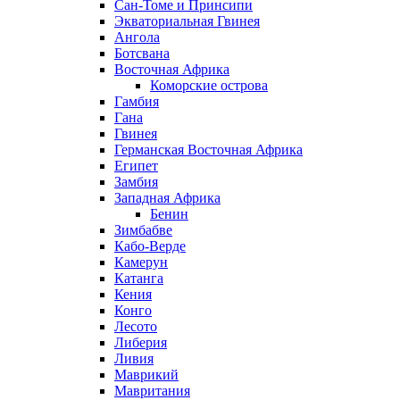
Сан-Томе и Принсипи
Экваториальная Гвинея
Ангола
Ботсвана
Восточная Африка
Коморские острова
Гамбия
Гана
Гвинея
Германская Восточная Африка
Египет
Замбия
Западная Африка
Бенин
Зимбабве
Кабо-Верде
Камерун
Катанга
Кения
Конго
Лесото
Либерия
Ливия
Маврикий
Мавритания