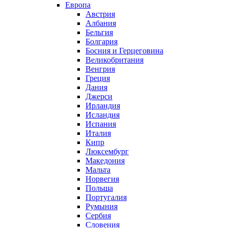
Европа
Австрия
Албания
Бельгия
Болгария
Босния и Герцеговина
Великобритания
Венгрия
Греция
Дания
Джерси
Ирландия
Исландия
Испания
Италия
Кипр
Люксембург
Македония
Мальта
Норвегия
Польша
Португалия
Румыния
Сербия
Словения