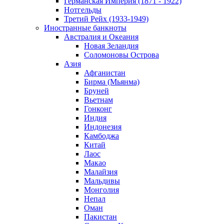
Германская Империя (1871 - 1922)
Нотгельды
Третий Рейх (1933-1949)
Иностранные банкноты
Австралия и Океания
Новая Зеландия
Соломоновы Острова
Азия
Афганистан
Бирма (Мьянма)
Бруней
Вьетнам
Гонконг
Индия
Индонезия
Камбоджа
Китай
Лаос
Макао
Малайзия
Мальдивы
Монголия
Непал
Оман
Пакистан