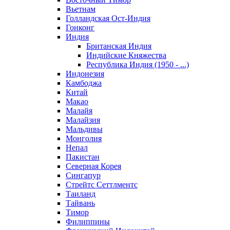
Вьетнам
Голландская Ост-Индия
Гонконг
Индия
Британская Индия
Индийские Княжества
Республика Индия (1950 - ...)
Индонезия
Камбоджа
Китай
Макао
Малайя
Малайзия
Мальдивы
Монголия
Непал
Пакистан
Северная Корея
Сингапур
Стрейтс Сеттлментс
Таиланд
Тайвань
Тимор
Филиппины