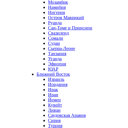
Мозамбик
Намибия
Нигерия
Остров Маврикий
Руанда
Сан-Томе и Принсипи
Свазиленд
Сомали
Судан
Сьерра-Леоне
Танзания
Уганда
Эфиопия
ЮАР
Ближний Восток
Израиль
Иордания
Ирак
Иран
Йемен
Кувейт
Ливан
Саудовская Аравия
Сирия
Турция