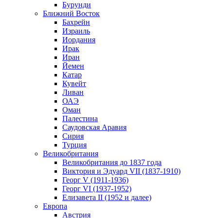
Бурунди
Ближний Восток
Бахрейн
Израиль
Иордания
Ирак
Иран
Йемен
Катар
Кувейт
Ливан
ОАЭ
Оман
Палестина
Саудовская Аравия
Сирия
Турция
Великобритания
Великобритания до 1837 года
Виктория и Эдуард VII (1837-1910)
Георг V (1911-1936)
Георг VI (1937-1952)
Елизавета II (1952 и далее)
Европа
Австрия