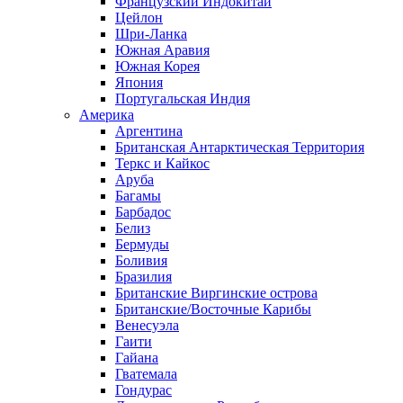
Французский Индокитай
Цейлон
Шри-Ланка
Южная Аравия
Южная Корея
Япония
Португальская Индия
Америка
Аргентина
Британская Антарктическая Территория
Теркс и Кайкос
Аруба
Багамы
Барбадос
Белиз
Бермуды
Боливия
Бразилия
Британские Виргинские острова
Британские/Восточные Карибы
Венесуэла
Гаити
Гайана
Гватемала
Гондурас