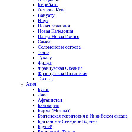
Кирибати
Острова Кука
Вануату
Ниуэ
Новая Зеландия
Новая Каледония
Папуа Новая Гвинея
Самоа
Соломоновы острова
Тонга
Тувалу
Фиджи
Французская Океания
Французская Полинезия
Токелау
Азия
Бутан
Лаос
Афганистан
Бангладеш
Бирма (Мьянма)
Британская территория в Индийском океане
Британское Северное Борнео
Бруней
Восточный Тимор