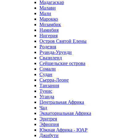
Мадагаскар
Малави
Мали
Марокко
Мозамбик
Намибия
Нигерия
Остров Святой Елены
Родезия
Руанда-Урунди
Свазиленд
Сейшельские острова
Сомали
Судан
Сьерра-Леоне
Танзания
Тунис
Уганда
Центральная Африка
Чад
Экваториальная Африка
Эритрея
Эфиопия
Южная Африка - ЮАР
Джибути