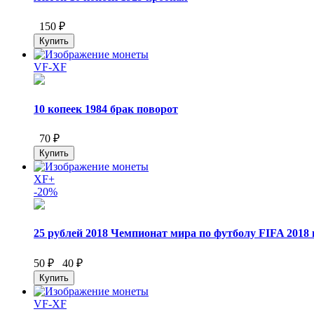
150 ₽
VF-XF
10 копеек 1984 брак поворот
70 ₽
XF+
-20%
25 рублей 2018 Чемпионат мира по футболу FIFA 2018 
50 ₽
40 ₽
VF-XF