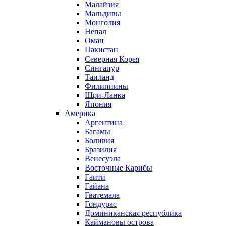
Малайзия
Мальдивы
Монголия
Непал
Оман
Пакистан
Северная Корея
Сингапур
Таиланд
Филиппины
Шри-Ланка
Япония
Америка
Аргентина
Багамы
Боливия
Бразилия
Венесуэла
Восточные Карибы
Гаити
Гайана
Гватемала
Гондурас
Доминиканская республика
Каймановы острова