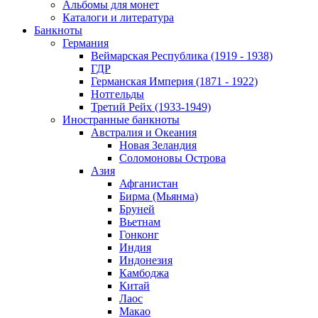
Альбомы для монет
Каталоги и литература
Банкноты
Германия
Веймарская Республика (1919 - 1938)
ГДР
Германская Империя (1871 - 1922)
Нотгельды
Третий Рейх (1933-1949)
Иностранные банкноты
Австралия и Океания
Новая Зеландия
Соломоновы Острова
Азия
Афганистан
Бирма (Мьянма)
Бруней
Вьетнам
Гонконг
Индия
Индонезия
Камбоджа
Китай
Лаос
Макао