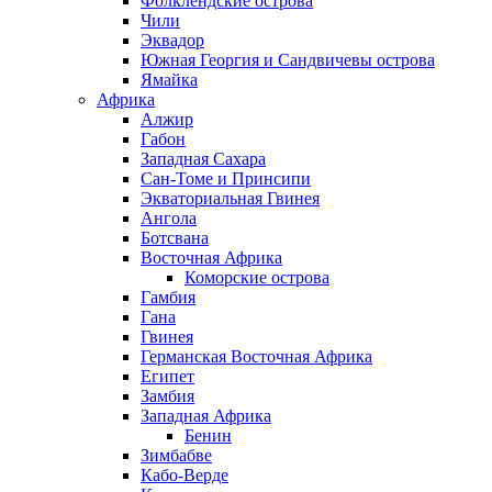
Фолклендские острова
Чили
Эквадор
Южная Георгия и Сандвичевы острова
Ямайка
Африка
Алжир
Габон
Западная Сахара
Сан-Томе и Принсипи
Экваториальная Гвинея
Ангола
Ботсвана
Восточная Африка
Коморские острова
Гамбия
Гана
Гвинея
Германская Восточная Африка
Египет
Замбия
Западная Африка
Бенин
Зимбабве
Кабо-Верде