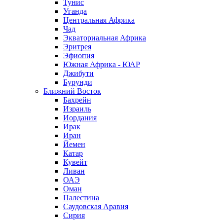
Тунис
Уганда
Центральная Африка
Чад
Экваториальная Африка
Эритрея
Эфиопия
Южная Африка - ЮАР
Джибути
Бурунди
Ближний Восток
Бахрейн
Израиль
Иордания
Ирак
Иран
Йемен
Катар
Кувейт
Ливан
ОАЭ
Оман
Палестина
Саудовская Аравия
Сирия