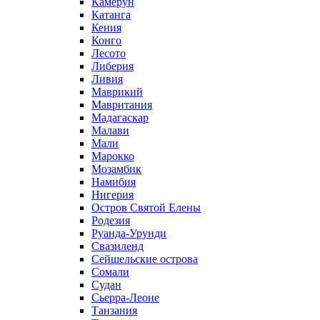
Камерун
Катанга
Кения
Конго
Лесото
Либерия
Ливия
Маврикий
Мавритания
Мадагаскар
Малави
Мали
Марокко
Мозамбик
Намибия
Нигерия
Остров Святой Елены
Родезия
Руанда-Урунди
Свазиленд
Сейшельские острова
Сомали
Судан
Сьерра-Леоне
Танзания