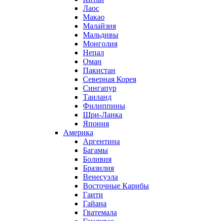
Лаос
Макао
Малайзия
Мальдивы
Монголия
Непал
Оман
Пакистан
Северная Корея
Сингапур
Таиланд
Филиппины
Шри-Ланка
Япония
Америка
Аргентина
Багамы
Боливия
Бразилия
Венесуэла
Восточные Карибы
Гаити
Гайана
Гватемала