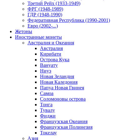
Третий Рейх (1933-1949)
ФРГ (1948-1989)
ГДР (1948-1990)
Федеративная Республика (1990-2001)
Евро (2002-...)
Жетоны
Иностранные монеты
Австралия и Океания
Австралия
Кирибати
Острова Кука
Вануату
Ниуэ
Новая Зеландия
Новая Каледония
Папуа Новая Гвинея
Самоа
Соломоновы острова
Тонга
Тувалу
Фиджи
Французская Океания
Французская Полинезия
Токелау
Азия