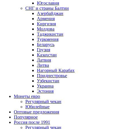
Югославия
СНГ и страны Балтии
Азербайджан
Армения
Киргизия
Молдова
Таджикистан
Туркмения
Беларусь
Грузия
Казахстан
Латвия
Литва
Нагорный Карабах
Приднестровье
Узбекистан
Украина
Эстония
Монеты евро
Регулярный чекан
Юбилейные
Оптовые предложения
Популярное
Россия после 1991
Регулярный чекан