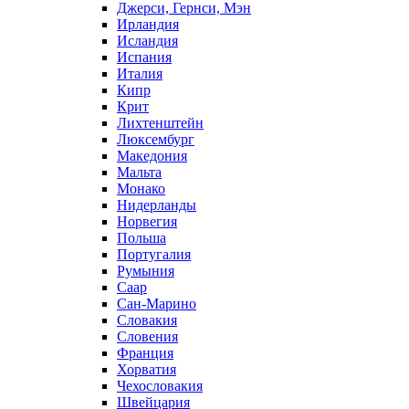
Джерси, Гернси, Мэн
Ирландия
Исландия
Испания
Италия
Кипр
Крит
Лихтенштейн
Люксембург
Македония
Мальта
Монако
Нидерланды
Норвегия
Польша
Португалия
Румыния
Саар
Сан-Марино
Словакия
Словения
Франция
Хорватия
Чехословакия
Швейцария