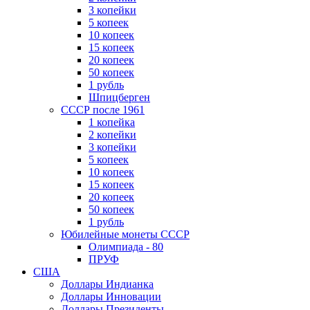
3 копейки
5 копеек
10 копеек
15 копеек
20 копеек
50 копеек
1 рубль
Шпицберген
СССР после 1961
1 копейка
2 копейки
3 копейки
5 копеек
10 копеек
15 копеек
20 копеек
50 копеек
1 рубль
Юбилейные монеты СССР
Олимпиада - 80
ПРУФ
США
Доллары Индианка
Доллары Инновации
Доллары Президенты