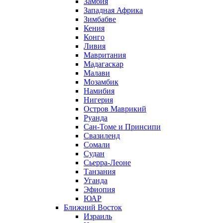
Замбия
Западная Африка
Зимбабве
Кения
Конго
Ливия
Мавритания
Мадагаскар
Малави
Мозамбик
Намибия
Нигерия
Остров Маврикий
Руанда
Сан-Томе и Принсипи
Свазиленд
Сомали
Судан
Сьерра-Леоне
Танзания
Уганда
Эфиопия
ЮАР
Ближний Восток
Израиль