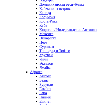
Гондурас
Доминиканская республика
Каймановы острова
Канада
Колумбия
Коста-Рика
Куба
Кюрасао / Нидерландские Антиллы
Мексика
Никарагуа
Перу
Суринам
Тринидад и Тобаго
Уругвай
Чили
Эквадор
Ямайка
Африка
Ангола
Белиз
Бурунди
Гамбия
Гана
Гвинея
Египет