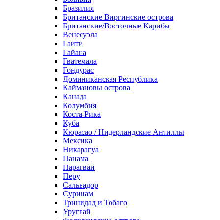
Бразилия
Британские Виргинские острова
Британские/Восточные Карибы
Венесуэла
Гаити
Гайана
Гватемала
Гондурас
Доминиканская Республика
Каймановы острова
Канада
Колумбия
Коста-Рика
Куба
Кюрасао / Нидерландские Антиллы
Мексика
Никарагуа
Панама
Парагвай
Перу
Сальвадор
Суринам
Тринидад и Тобаго
Уругвай