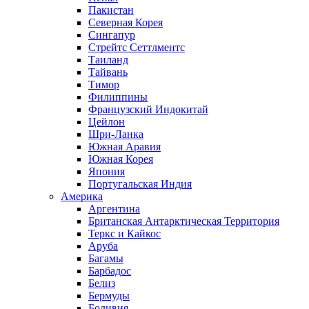
Пакистан
Северная Корея
Сингапур
Стрейтс Сеттлментс
Таиланд
Тайвань
Тимор
Филиппины
Французский Индокитай
Цейлон
Шри-Ланка
Южная Аравия
Южная Корея
Япония
Португальская Индия
Америка
Аргентина
Британская Антарктическая Территория
Теркс и Кайкос
Аруба
Багамы
Барбадос
Белиз
Бермуды
Боливия