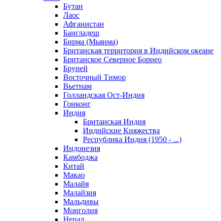
Бутан
Лаос
Афганистан
Бангладеш
Бирма (Мьянма)
Британская территория в Индийском океане
Британское Северное Борнео
Бруней
Восточный Тимор
Вьетнам
Голландская Ост-Индия
Гонконг
Индия
Британская Индия
Индийские Княжества
Республика Индия (1950 - ...)
Индонезия
Камбоджа
Китай
Макао
Малайя
Малайзия
Мальдивы
Монголия
Непал