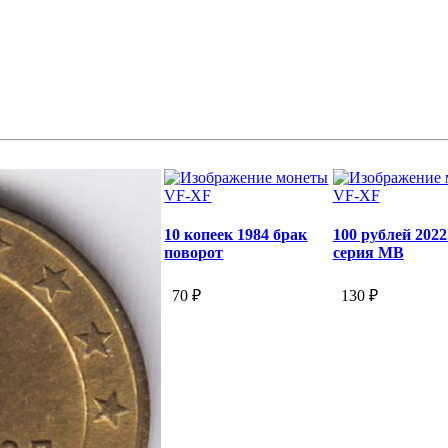
VF-XF
VF-XF
10 копеек 1984 брак
100 рублей 202
поворот
серия МВ
70 ₽
130 ₽