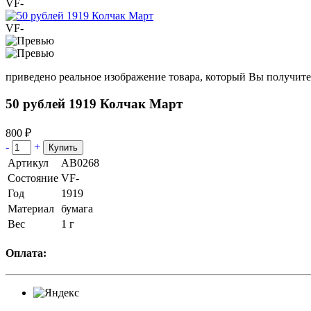
VF-
VF-
приведено реальное изображение товара, который Вы получите
50 рублей 1919 Колчак Март
800 ₽
-
+
Артикул
АВ0268
Состояние
VF-
Год
1919
Материал
бумага
Вес
1 г
Оплата: