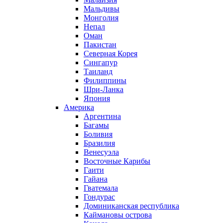
Мальдивы
Монголия
Непал
Оман
Пакистан
Северная Корея
Сингапур
Таиланд
Филиппины
Шри-Ланка
Япония
Америка
Аргентина
Багамы
Боливия
Бразилия
Венесуэла
Восточные Карибы
Гаити
Гайана
Гватемала
Гондурас
Доминиканская республика
Каймановы острова