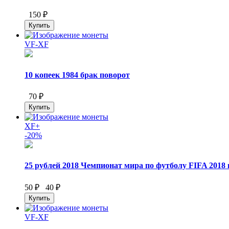
150 ₽
VF-XF
10 копеек 1984 брак поворот
70 ₽
XF+
-20%
25 рублей 2018 Чемпионат мира по футболу FIFA 2018 
50 ₽
40 ₽
VF-XF