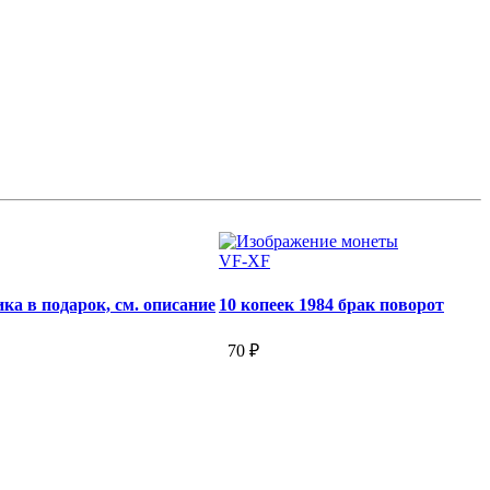
VF-XF
ка в подарок, см. описание
10 копеек 1984 брак поворот
70 ₽