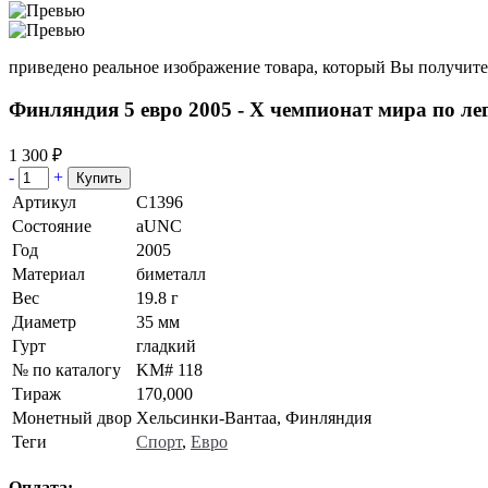
приведено реальное изображение товара, который Вы получите
Финляндия 5 евро 2005 - Х чемпионат мира по ле
1 300 ₽
-
+
Артикул
C1396
Состояние
aUNC
Год
2005
Материал
биметалл
Вес
19.8 г
Диаметр
35 мм
Гурт
гладкий
№ по каталогу
KM# 118
Тираж
170,000
Монетный двор
Хельсинки-Вантаа, Финляндия
Теги
Спорт
,
Евро
Оплата: