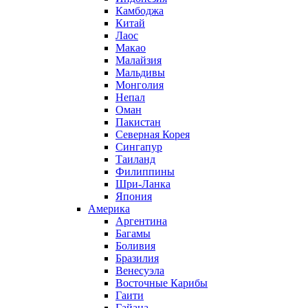
Камбоджа
Китай
Лаос
Макао
Малайзия
Мальдивы
Монголия
Непал
Оман
Пакистан
Северная Корея
Сингапур
Таиланд
Филиппины
Шри-Ланка
Япония
Америка
Аргентина
Багамы
Боливия
Бразилия
Венесуэла
Восточные Карибы
Гаити
Гайана