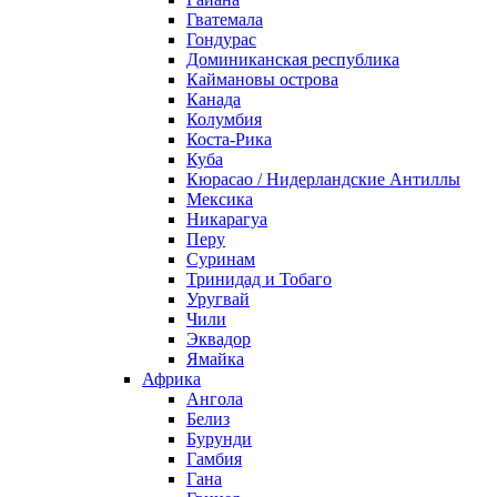
Гватемала
Гондурас
Доминиканская республика
Каймановы острова
Канада
Колумбия
Коста-Рика
Куба
Кюрасао / Нидерландские Антиллы
Мексика
Никарагуа
Перу
Суринам
Тринидад и Тобаго
Уругвай
Чили
Эквадор
Ямайка
Африка
Ангола
Белиз
Бурунди
Гамбия
Гана