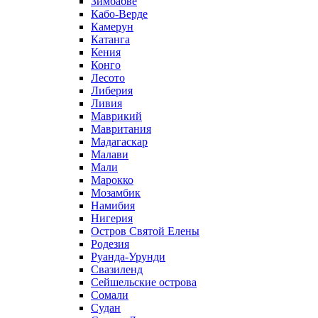
Зимбабве
Кабо-Верде
Камерун
Катанга
Кения
Конго
Лесото
Либерия
Ливия
Маврикий
Мавритания
Мадагаскар
Малави
Мали
Марокко
Мозамбик
Намибия
Нигерия
Остров Святой Елены
Родезия
Руанда-Урунди
Свазиленд
Сейшельские острова
Сомали
Судан