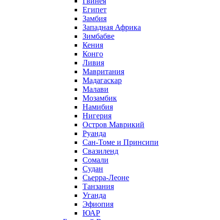
Гвинея
Египет
Замбия
Западная Африка
Зимбабве
Кения
Конго
Ливия
Мавритания
Мадагаскар
Малави
Мозамбик
Намибия
Нигерия
Остров Маврикий
Руанда
Сан-Томе и Принсипи
Свазиленд
Сомали
Судан
Сьерра-Леоне
Танзания
Уганда
Эфиопия
ЮАР