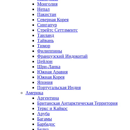
Монголия
Непал
Пакистан
Северная Корея
Сингапур
Стрейтс Сеттлментс
Таиланд
Тайвань
Тимор
Филиппины
Французский Индокитай
Цейлон
Шри-Ланка
Южная Аравия
Южная Корея
Япония
Португальская Индия
Америка
Аргентина
Британская Антарктическая Территория
Теркс и Кайкос
Аруба
Багамы
Барбадос
Белиз