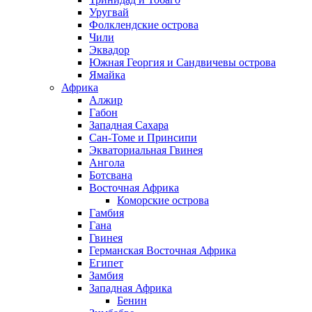
Уругвай
Фолклендские острова
Чили
Эквадор
Южная Георгия и Сандвичевы острова
Ямайка
Африка
Алжир
Габон
Западная Сахара
Сан-Томе и Принсипи
Экваториальная Гвинея
Ангола
Ботсвана
Восточная Африка
Коморские острова
Гамбия
Гана
Гвинея
Германская Восточная Африка
Египет
Замбия
Западная Африка
Бенин