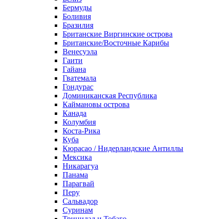
Бермуды
Боливия
Бразилия
Британские Виргинские острова
Британские/Восточные Карибы
Венесуэла
Гаити
Гайана
Гватемала
Гондурас
Доминиканская Республика
Каймановы острова
Канада
Колумбия
Коста-Рика
Куба
Кюрасао / Нидерландские Антиллы
Мексика
Никарагуа
Панама
Парагвай
Перу
Сальвадор
Суринам
Тринидад и Тобаго