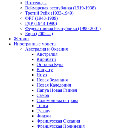
Нотгельды
Веймарская республика (1919-1938)
Третий Рейх (1933-1949)
ФРГ (1948-1989)
ГДР (1948-1990)
Федеративная Республика (1990-2001)
Евро (2002-...)
Жетоны
Иностранные монеты
Австралия и Океания
Австралия
Кирибати
Острова Кука
Вануату
Ниуэ
Новая Зеландия
Новая Каледония
Папуа Новая Гвинея
Самоа
Соломоновы острова
Тонга
Тувалу
Фиджи
Французская Океания
Французская Полинезия