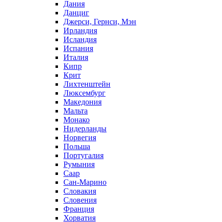
Дания
Данциг
Джерси, Гернси, Мэн
Ирландия
Исландия
Испания
Италия
Кипр
Крит
Лихтенштейн
Люксембург
Македония
Мальта
Монако
Нидерланды
Норвегия
Польша
Португалия
Румыния
Саар
Сан-Марино
Словакия
Словения
Франция
Хорватия