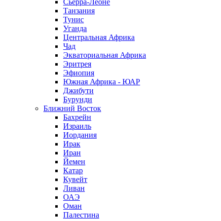
Сьерра-Леоне
Танзания
Тунис
Уганда
Центральная Африка
Чад
Экваториальная Африка
Эритрея
Эфиопия
Южная Африка - ЮАР
Джибути
Бурунди
Ближний Восток
Бахрейн
Израиль
Иордания
Ирак
Иран
Йемен
Катар
Кувейт
Ливан
ОАЭ
Оман
Палестина