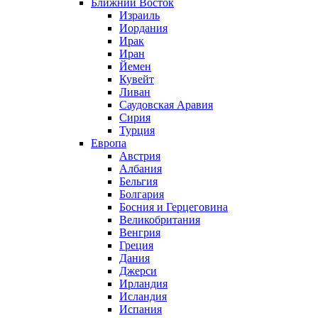
Ближний Восток
Израиль
Иордания
Ирак
Иран
Йемен
Кувейт
Ливан
Саудовская Аравия
Сирия
Турция
Европа
Австрия
Албания
Бельгия
Болгария
Босния и Герцеговина
Великобритания
Венгрия
Греция
Дания
Джерси
Ирландия
Исландия
Испания