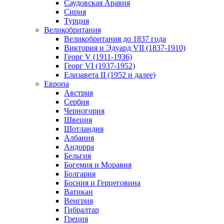
Саудовская Аравия
Сирия
Турция
Великобритания
Великобритания до 1837 года
Виктория и Эдуард VII (1837-1910)
Георг V (1911-1936)
Георг VI (1937-1952)
Елизавета II (1952 и далее)
Европа
Австрия
Сербия
Черногория
Швеция
Шотландия
Албания
Андорра
Бельгия
Богемия и Моравия
Болгария
Босния и Герцеговина
Ватикан
Венгрия
Гибралтар
Греция