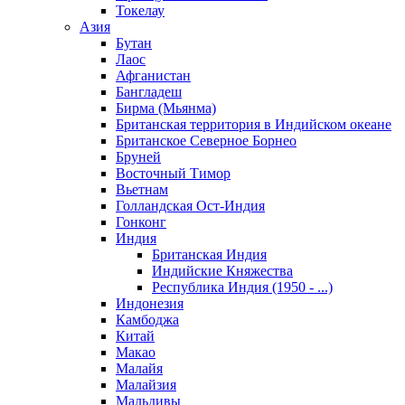
Токелау
Азия
Бутан
Лаос
Афганистан
Бангладеш
Бирма (Мьянма)
Британская территория в Индийском океане
Британское Северное Борнео
Бруней
Восточный Тимор
Вьетнам
Голландская Ост-Индия
Гонконг
Индия
Британская Индия
Индийские Княжества
Республика Индия (1950 - ...)
Индонезия
Камбоджа
Китай
Макао
Малайя
Малайзия
Мальдивы