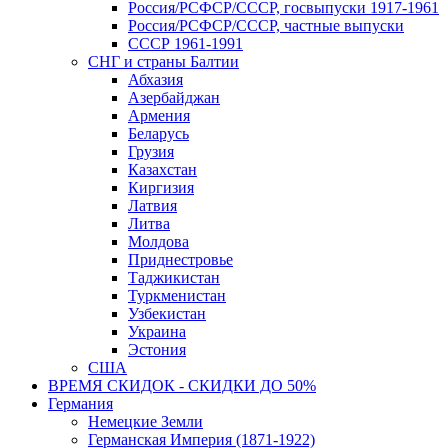
Россия/РСФСР/СССР, госвыпуски 1917-1961
Россия/РСФСР/СССР, частные выпуски
СССР 1961-1991
СНГ и страны Балтии
Абхазия
Азербайджан
Армения
Беларусь
Грузия
Казахстан
Киргизия
Латвия
Литва
Молдова
Приднестровье
Таджикистан
Туркменистан
Узбекистан
Украина
Эстония
США
ВРЕМЯ СКИДОК - СКИДКИ ДО 50%
Германия
Немецкие Земли
Германская Империя (1871-1922)