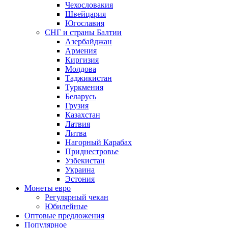
Чехословакия
Швейцария
Югославия
СНГ и страны Балтии
Азербайджан
Армения
Киргизия
Молдова
Таджикистан
Туркмения
Беларусь
Грузия
Казахстан
Латвия
Литва
Нагорный Карабах
Приднестровье
Узбекистан
Украина
Эстония
Монеты евро
Регулярный чекан
Юбилейные
Оптовые предложения
Популярное